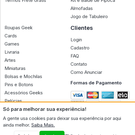
Termos Frete Grátis
Kit e Balde de Pipoca
Almofadas
Jogo de Tabuleiro
Clientes
Roupas Geek
Cards
Login
Games
Cadastro
Livraria
FAQ
Artes
Contato
Miniaturas
Como Anunciar
Bolsas e Mochilas
Formas de Pagamento
Pins e Botons
Acessórios Geeks
Pelúcias
Só para melhorar sua experiência!
Bonecas
A gente usa cookies para deixar sua experiência por aqui
ainda melhor.
Saiba Mais.