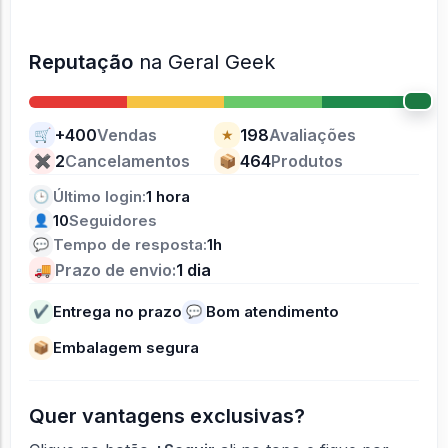
Reputação
na Geral Geek
+400
Vendas
198
Avaliações
🛒
★
2
Cancelamentos
464
Produtos
✖
📦
Último login:
1 hora
🕒
10
Seguidores
👤
Tempo de resposta:
1h
💬
Prazo de envio:
1 dia
🚚
Entrega no prazo
Bom atendimento
✔
💬
Embalagem segura
📦
Quer vantagens exclusivas?