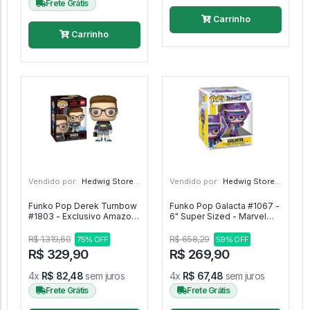
Frete Grátis
Carrinho
Carrinho
Vendido por:
Hedwig Store - SP
Vendido por:
Hedwig Store - SP
Funko Pop Derek Turnbow
Funko Pop Galacta #1067 -
#1803 - Exclusivo Amazon
6" Super Sized - Marvel
- Special Edition - Netflix
Rivals #1067
Stranger Things #1803
R$ 1.319,60
R$ 658,29
75% OFF
59% OFF
R$ 329,90
R$ 269,90
4x
R$ 82,48
sem juros
4x
R$ 67,48
sem juros
Frete Grátis
Frete Grátis