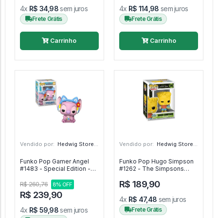
4x
R$ 34,98
sem juros
4x
R$ 114,98
sem juros
Frete Grátis
Frete Grátis
Carrinho
Carrinho
Vendido por:
Hedwig Store - SP
Vendido por:
Hedwig Store - SP
Funko Pop Gamer Angel
Funko Pop Hugo Simpson
#1483 - Special Edition -
#1262 - The Simpsons
Disney Lilo & Stitch #1483
Treehouse Of Horror #1262
R$ 189,90
R$ 260,76
8% OFF
R$ 239,90
4x
R$ 47,48
sem juros
4x
R$ 59,98
sem juros
Frete Grátis