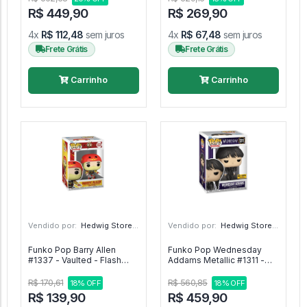
R$ 449,90
R$ 269,90
4x
R$ 112,48
sem juros
4x
R$ 67,48
sem juros
Frete Grátis
Frete Grátis
Carrinho
Carrinho
Vendido por:
Hedwig Store - SP
Vendido por:
Hedwig Store - SP
Funko Pop Barry Allen
Funko Pop Wednesday
#1337 - Vaulted - Flash
Addams Metallic #1311 -
#1337
Exclusive Hot Topic -
Wednesday #1311
R$ 170,61
R$ 560,85
18% OFF
18% OFF
R$ 139,90
R$ 459,90