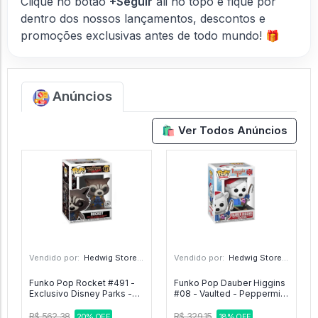
Clique no botão
+Seguir
ali no topo e fique por
dentro dos nossos lançamentos, descontos e
promoções exclusivas antes de todo mundo! 🎁
Anúncios
🛍️ Ver Todos Anúncios
Vendido por:
Hedwig Store - SP
Vendido por:
Hedwig Store - SP
Funko Pop Rocket #491 -
Funko Pop Dauber Higgins
Exclusivo Disney Parks -
#08 - Vaulted - Peppermint
Guardians Of The Galaxy
Lane #08
Mission Breakout! #491
R$ 562,38
R$ 329,15
20% OFF
18% OFF