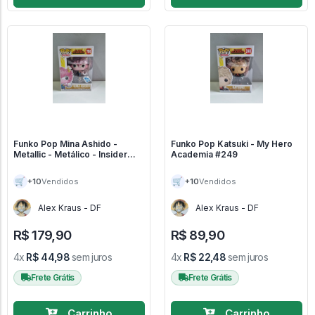
Funko Pop Mina Ashido -
Funko Pop Katsuki - My Hero
Metallic - Metálico - Insider
Academia #249
Club - My Hero Academia
#790
🛒
🛒
+10
+10
Vendidos
Vendidos
Alex Kraus - DF
Alex Kraus - DF
R$ 179,90
R$ 89,90
4x
R$ 44,98
sem juros
4x
R$ 22,48
sem juros
Frete Grátis
Frete Grátis
Carrinho
Carrinho