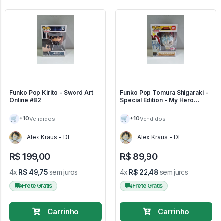
Funko Pop Kirito - Sword Art
Funko Pop Tomura Shigaraki -
Online #82
Special Edition - My Hero
Academia #565
🛒
🛒
+10
+10
Vendidos
Vendidos
Alex Kraus - DF
Alex Kraus - DF
R$ 199,00
R$ 89,90
4x
R$ 49,75
sem juros
4x
R$ 22,48
sem juros
Frete Grátis
Frete Grátis
Carrinho
Carrinho