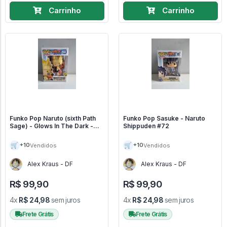
Carrinho
Carrinho
Funko Pop Naruto (sixth Path
Funko Pop Sasuke - Naruto
Sage) - Glows In The Dark -
Shippuden #72
Caixa Com Avaria - Naruto
Shippuden #932
🛒
🛒
+10
+10
Vendidos
Vendidos
Alex Kraus - DF
Alex Kraus - DF
R$ 99,90
R$ 99,90
4x
R$ 24,98
sem juros
4x
R$ 24,98
sem juros
Frete Grátis
Frete Grátis