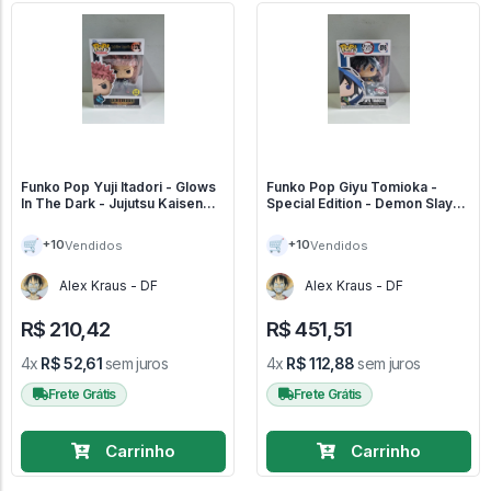
Funko Pop Yuji Itadori - Glows
Funko Pop Giyu Tomioka -
In The Dark - Jujutsu Kaisen
Special Edition - Demon Slayer
#1376
#876
🛒
🛒
+10
+10
Vendidos
Vendidos
Alex Kraus - DF
Alex Kraus - DF
R$ 210,42
R$ 451,51
4x
R$ 52,61
sem juros
4x
R$ 112,88
sem juros
Frete Grátis
Frete Grátis
Carrinho
Carrinho