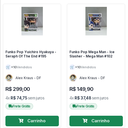
Funko Pop Yuichiro Hyakuya -
Funko Pop Mega Man - Ice
Seraph Of The End #195
Slasher - Mega Man #102
🛒
🛒
+10
+10
Vendidos
Vendidos
Alex Kraus - DF
Alex Kraus - DF
R$ 299,00
R$ 149,90
4x
R$ 74,75
sem juros
4x
R$ 37,48
sem juros
Frete Grátis
Frete Grátis
Carrinho
Carrinho