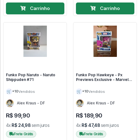
Carrinho
Carrinho
Funko Pop Naruto - Naruto
Funko Pop Hawkeye - Px
Shippuden #71
Previews Exclusive - Marvel
#914
🛒
🛒
+10
+10
Vendidos
Vendidos
Alex Kraus - DF
Alex Kraus - DF
R$ 99,90
R$ 189,90
4x
R$ 24,98
sem juros
4x
R$ 47,48
sem juros
Frete Grátis
Frete Grátis