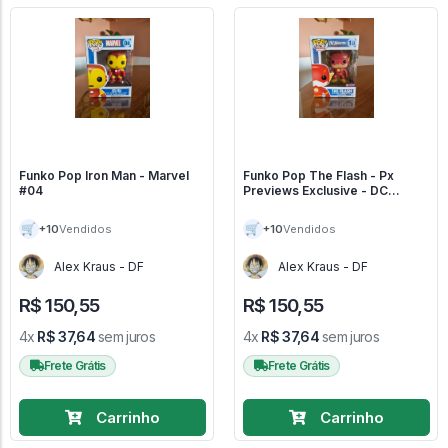
Funko Pop Iron Man - Marvel
Funko Pop The Flash - Px
#04
Previews Exclusive - DC
UNIVERSE #10
🛒
🛒
+10
+10
Vendidos
Vendidos
Alex Kraus - DF
Alex Kraus - DF
R$ 150,55
R$ 150,55
4x
R$ 37,64
sem juros
4x
R$ 37,64
sem juros
Frete Grátis
Frete Grátis
Carrinho
Carrinho