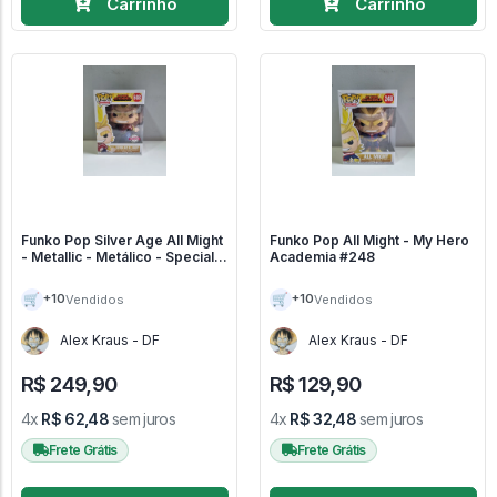
Carrinho
Carrinho
Funko Pop Silver Age All Might
Funko Pop All Might - My Hero
- Metallic - Metálico - Special
Academia #248
Edition - My Hero Academia
#608
🛒
🛒
+10
+10
Vendidos
Vendidos
Alex Kraus - DF
Alex Kraus - DF
R$ 249,90
R$ 129,90
4x
R$ 62,48
sem juros
4x
R$ 32,48
sem juros
Frete Grátis
Frete Grátis