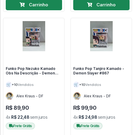
Carrinho
Carrinho
Funko Pop Nezuko Kamado
Funko Pop Tanjiro Kamado -
Obs Na Descrição - Demon
Demon Slayer #867
Slayer #868
🛒
🛒
+10
+10
Vendidos
Vendidos
Alex Kraus - DF
Alex Kraus - DF
R$ 89,90
R$ 99,90
4x
R$ 22,48
sem juros
4x
R$ 24,98
sem juros
Frete Grátis
Frete Grátis