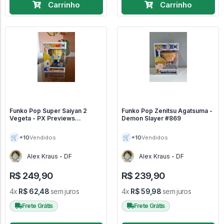
Carrinho
Carrinho
Funko Pop Super Saiyan 2
Funko Pop Zenitsu Agatsuma -
Vegeta - PX Previews
Demon Slayer #869
Exclusive - Dragon Ball Z #709
🛒
🛒
+10
+10
Vendidos
Vendidos
Alex Kraus - DF
Alex Kraus - DF
R$ 249,90
R$ 239,90
4x
R$ 62,48
sem juros
4x
R$ 59,98
sem juros
Frete Grátis
Frete Grátis