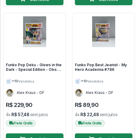
Funko Pop Deku - Glows in the
Funko Pop Best Jeanist - My
Dark - Special Edition - Obs:
Hero Academia #786
Caixa com pequena avaria - My
Hero Academia #596
🛒
🛒
+10
+10
Vendidos
Vendidos
Alex Kraus - DF
Alex Kraus - DF
R$ 229,90
R$ 89,90
4x
R$ 57,48
sem juros
4x
R$ 22,48
sem juros
Frete Grátis
Frete Grátis