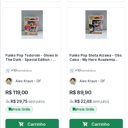
Funko Pop Todoroki - Glows In
Funko Pop Shota Aizawa - Obs
The Dark - Special Edition - My
Caixa - My Hero Academia
Hero Academia #372
#375
🛒
🛒
+10
+10
Vendidos
Vendidos
Alex Kraus - DF
Alex Kraus - DF
R$ 119,00
R$ 89,90
4x
R$ 29,75
sem juros
4x
R$ 22,48
sem juros
Frete Grátis
Frete Grátis
Carrinho
Carrinho