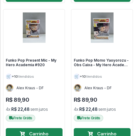
Funko Pop Present Mic - My
Funko Pop Momo Yaoyorozu -
Hero Academia #920
Obs Caixa - My Hero Academia
#605
🛒
🛒
+10
+10
Vendidos
Vendidos
Alex Kraus - DF
Alex Kraus - DF
R$ 89,90
R$ 89,90
4x
R$ 22,48
sem juros
4x
R$ 22,48
sem juros
Frete Grátis
Frete Grátis
Carrinho
Carrinho