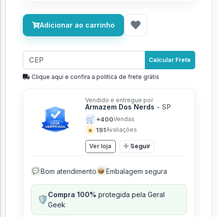
Adicionar ao carrinho
Calcular Frete
Clique aqui e confira a politíca de frete grátis
Vendido e entregue por
Armazem Dos Nerds
- SP
🛒
+400
Vendas
★
191
Avaliações
Ver loja
Seguir
Bom atendimento
Embalagem segura
💬
📦
Compra 100%
protegida pela Geral
🛡️
Geek