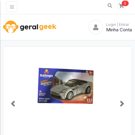
0
Login
| Entrar
Minha Conta
Previous
Next