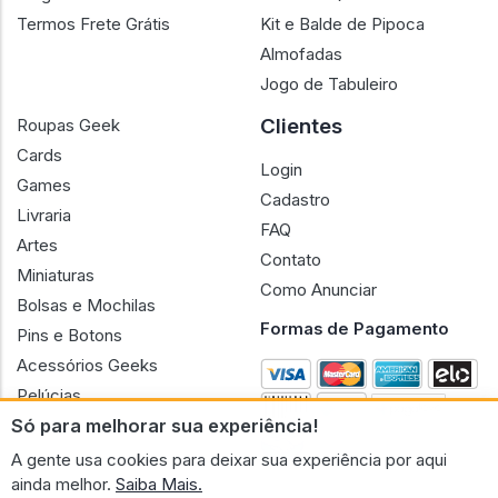
Termos Frete Grátis
Kit e Balde de Pipoca
Almofadas
Jogo de Tabuleiro
Clientes
Roupas Geek
Cards
Login
Games
Cadastro
Livraria
FAQ
Artes
Contato
Miniaturas
Como Anunciar
Bolsas e Mochilas
Formas de Pagamento
Pins e Botons
Acessórios Geeks
Pelúcias
Só para melhorar sua experiência!
Bonecas
A gente usa cookies para deixar sua experiência por aqui
ainda melhor.
Saiba Mais.