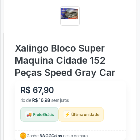
Xalingo Bloco Super
Maquina Cidade 152
Peças Speed Gray Car
R$ 67,90
4x de
R$ 16,98
sem juros
🚚
⚡
Frete Grátis
Última unidade
Ganhe
68 GGCoins
nesta compra