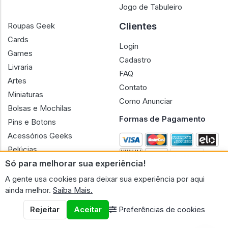
Jogo de Tabuleiro
Clientes
Roupas Geek
Cards
Login
Games
Cadastro
Livraria
FAQ
Artes
Contato
Miniaturas
Como Anunciar
Bolsas e Mochilas
Formas de Pagamento
Pins e Botons
Acessórios Geeks
Pelúcias
Só para melhorar sua experiência!
Bonecas
A gente usa cookies para deixar sua experiência por aqui
ainda melhor.
Saiba Mais.
Rejeitar
Aceitar
Preferências de cookies
CNPJ n.º 30.220.458/0001-17 - GERAL GEEK PORTAL ELETRONICO