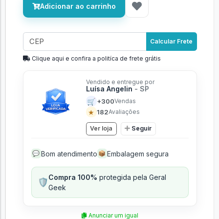
Adicionar ao carrinho
Calcular Frete
Clique aqui e confira a politíca de frete grátis
Vendido e entregue por
Luísa Angelin
- SP
🛒
+300
Vendas
★
182
Avaliações
Ver loja
Seguir
Bom atendimento
Embalagem segura
💬
📦
Compra 100%
protegida pela Geral
🛡️
Geek
Anunciar um igual