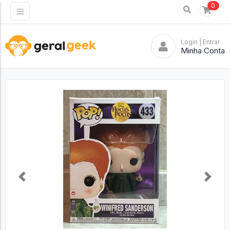
0
Login
| Entrar
Minha Conta
Previous
Next