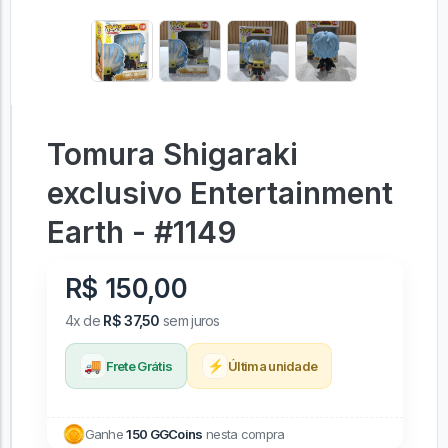
Tomura Shigaraki
exclusivo Entertainment
Earth - #1149
R$ 150,00
4x de
R$ 37,50
sem juros
🚚
⚡
Frete Grátis
Última unidade
Ganhe
150 GGCoins
nesta compra