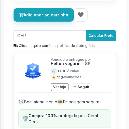
Adicionar ao carrinho
Calcular Frete
Clique aqui e confira a politíca de frete grátis
Vendido e entregue por
Helton vogarin
- SP
🛒
+100
Vendas
★
116
Avaliações
Ver loja
Seguir
Bom atendimento
Embalagem segura
💬
📦
Compra 100%
protegida pela Geral
🛡️
Geek