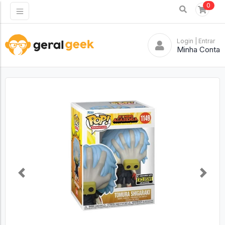
0
Login
| Entrar
Minha Conta
Previous
Next