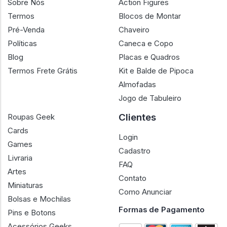
Sobre Nós
Action Figures
Termos
Blocos de Montar
Pré-Venda
Chaveiro
Políticas
Caneca e Copo
Blog
Placas e Quadros
Termos Frete Grátis
Kit e Balde de Pipoca
Almofadas
Jogo de Tabuleiro
Clientes
Roupas Geek
Cards
Login
Games
Cadastro
Livraria
FAQ
Artes
Contato
Miniaturas
Como Anunciar
Bolsas e Mochilas
Formas de Pagamento
Pins e Botons
Acessórios Geeks