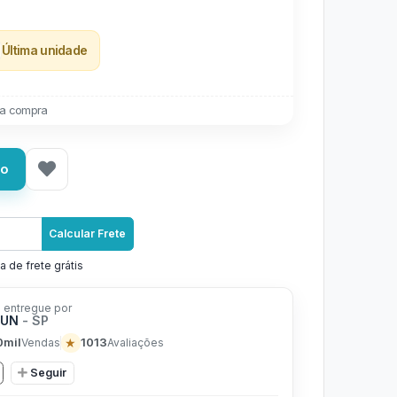
Última unidade
a compra
ho
Calcular Frete
a de frete grátis
 entregue por
FUN
- SP
0mil
★
1013
Vendas
Avaliações
Seguir