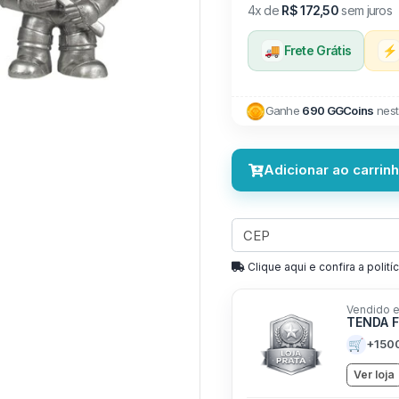
4x de
R$ 172,50
sem juros
🚚
Frete Grátis
⚡
Ganhe
690 GGCoins
nest
Adicionar ao carrin
Clique aqui e confira a politíc
Vendido e
TENDA 
🛒
+150
Ver loja