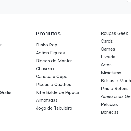
Produtos
Roupas Geek
Cards
r
Funko Pop
Games
Action Figures
Livraria
Blocos de Montar
Artes
Chaveiro
Miniaturas
Caneca e Copo
Bolsas e Moch
Placas e Quadros
Pins e Botons
Grátis
Kit e Balde de Pipoca
Acessórios G
Almofadas
Pelúcias
Jogo de Tabuleiro
Bonecas