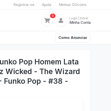
Registrar-se
Ajuda
Minhas GGcoins
0
Login
| Entrar
Minha Conta
Como Anunciar
Funko Pop Homem Lata
z Wicked - The Wizard
- Funko Pop - #38 -