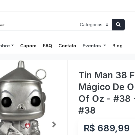
obre
Cupom
FAQ
Contato
Eventos
Blog
Tin Man 38 
Mágico De O
Of Oz - #38 
#38
R$ 689,99
Next