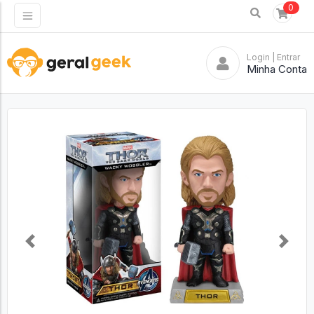
0
Login
| Entrar
Minha Conta
Previous
Next