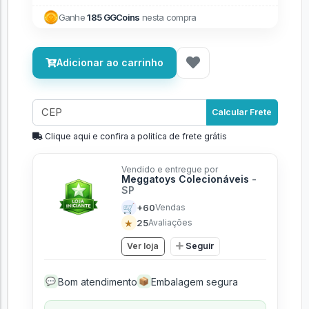
Ganhe
185 GGCoins
nesta compra
Adicionar ao carrinho
Calcular Frete
Clique aqui e confira a politíca de frete grátis
Vendido e entregue por
Meggatoys Colecionáveis
-
SP
🛒
+60
Vendas
★
25
Avaliações
Ver loja
Seguir
Bom atendimento
Embalagem segura
💬
📦