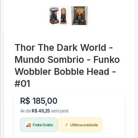
Thor The Dark World -
Mundo Sombrio - Funko
Wobbler Bobble Head -
#01
R$ 185,00
4x de
R$ 46,25
sem juros
🚚
⚡
Frete Grátis
Última unidade