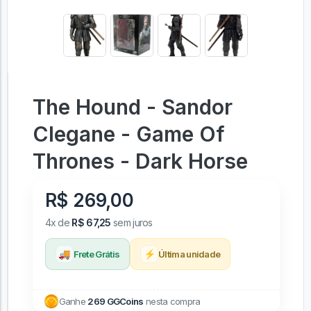
The Hound - Sandor
Clegane - Game Of
Thrones - Dark Horse
R$ 269,00
4x de
R$ 67,25
sem juros
🚚
⚡
Frete Grátis
Última unidade
Ganhe
269 GGCoins
nesta compra