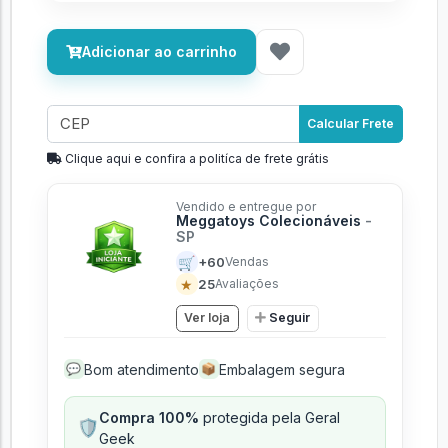
Adicionar ao carrinho
Calcular Frete
Clique aqui e confira a politíca de frete grátis
Vendido e entregue por
Meggatoys Colecionáveis
-
SP
🛒
+60
Vendas
★
25
Avaliações
Ver loja
Seguir
Bom atendimento
Embalagem segura
💬
📦
Compra 100%
protegida pela Geral
🛡️
Geek