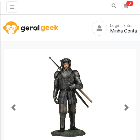
0
Login
| Entrar
Minha Conta
Previous
Next