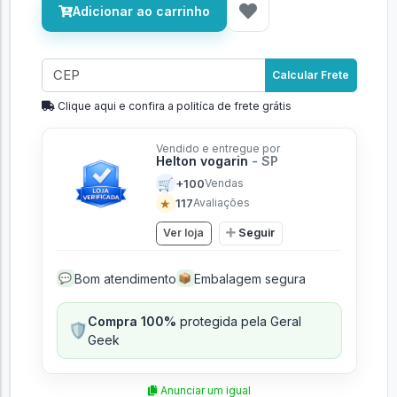
Adicionar ao carrinho
Calcular Frete
Clique aqui e confira a politíca de frete grátis
Vendido e entregue por
Helton vogarin
- SP
🛒
+100
Vendas
★
117
Avaliações
Ver loja
Seguir
Bom atendimento
Embalagem segura
💬
📦
Compra 100%
protegida pela Geral
🛡️
Geek
Anunciar um igual