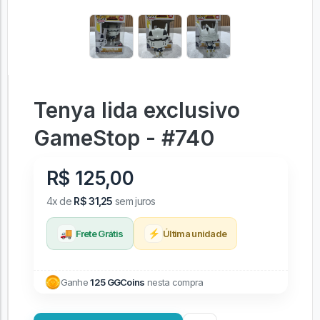
Tenya Iida exclusivo
GameStop - #740
R$ 125,00
4x de
R$ 31,25
sem juros
🚚
⚡
Frete Grátis
Última unidade
Ganhe
125 GGCoins
nesta compra