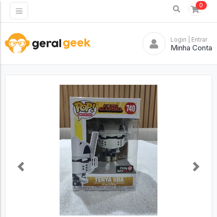
0
Login
| Entrar
Minha Conta
Previous
Next