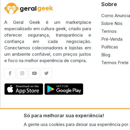
Sobre
Como Anuncia
A Geral Geek é um marketplace
Sobre Nós
especializado em cultura geek, criado para
Termos
oferecer segurança, transparência e
Pré-Venda
confiança em cada negociação.
Políticas
Conectamos colecionadores e lojistas em
um ambiente confiável, com preços justos
Blog
e foco na melhor experiência de compra.
Termos Frete 
Só para melhorar sua experiência!
CNPJ n.º 30.220.458/0001-17 - GERAL GEEK PORTAL ELETRONICO LTDA.
A gente usa cookies para deixar sua experiência por 
© 2026 Geral Geek