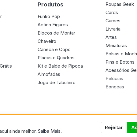
Produtos
Roupas Geek
Cards
r
Funko Pop
Games
Action Figures
Livraria
Blocos de Montar
Artes
Chaveiro
Miniaturas
Caneca e Copo
Bolsas e Moch
Placas e Quadros
Pins e Botons
Grátis
Kit e Balde de Pipoca
Acessórios G
Almofadas
Pelúcias
Jogo de Tabuleiro
Bonecas
Rejeitar
Ac
aqui ainda melhor.
Saiba Mais.