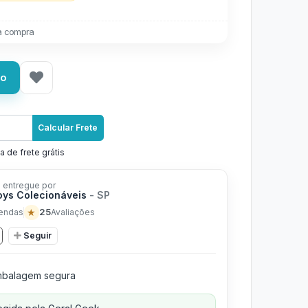
a compra
ho
Calcular Frete
a de frete grátis
 entregue por
ys Colecionáveis
- SP
★
25
endas
Avaliações
Seguir
balagem segura