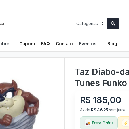
obre
Cupom
FAQ
Contato
Eventos
Blog
Taz Diabo-d
Tunes Funko 
R$ 185,00
4x de
R$ 46,25
sem juros
🚚
Frete Grátis
⚡