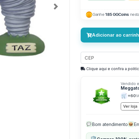
Next
Ganhe
185 GGCoins
nest
Adicionar ao carrin
Clique aqui e confira a politíc
Vendido e
Meggato
🛒
+60
V
Ver loja
Bom atendimento
Em
💬
📦
🛡️