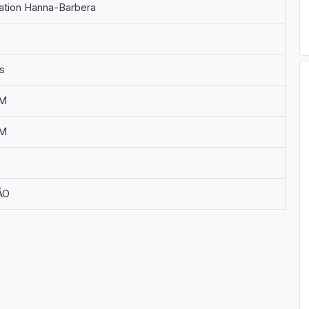
ation Hanna-Barbera
o
as
M
M
ÃO