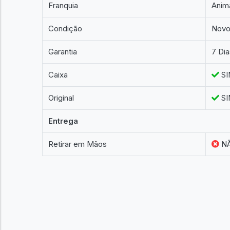
Franquia
Anim
Condição
Nov
Garantia
7 Di
Caixa
SI
Original
SI
Entrega
Retirar em Mãos
N