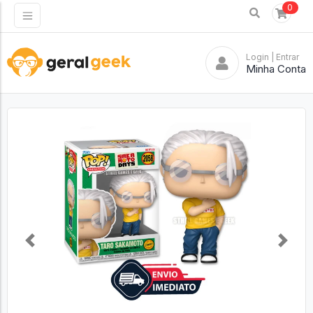
0
Login
| Entrar
Minha Conta
Previous
Next