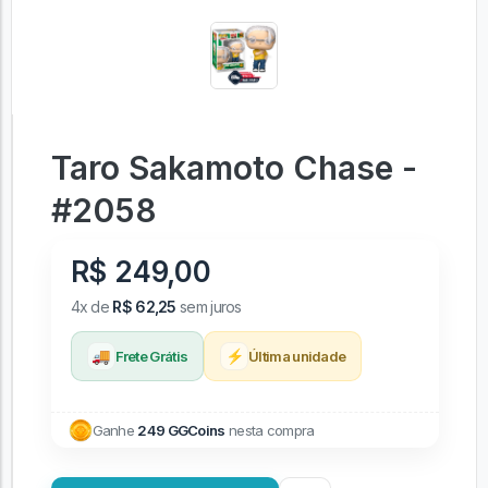
Taro Sakamoto Chase -
#2058
R$ 249,00
4x de
R$ 62,25
sem juros
🚚
⚡
Frete Grátis
Última unidade
Ganhe
249 GGCoins
nesta compra