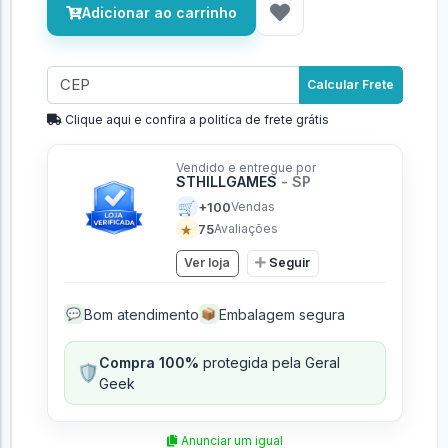
Adicionar ao carrinho
Calcular Frete
Clique aqui e confira a politíca de frete grátis
Vendido e entregue por
STHILLGAMES
- SP
🛒
+100
Vendas
★
75
Avaliações
Ver loja
Seguir
Bom atendimento
Embalagem segura
💬
📦
Compra 100%
protegida pela Geral
🛡️
Geek
Anunciar um igual