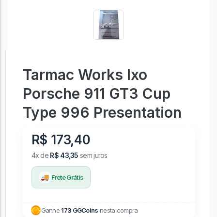
Tarmac Works Ixo
Porsche 911 GT3 Cup
Type 996 Presentation
R$ 173,40
4x de
R$ 43,35
sem juros
🚚
Frete Grátis
Ganhe
173 GGCoins
nesta compra