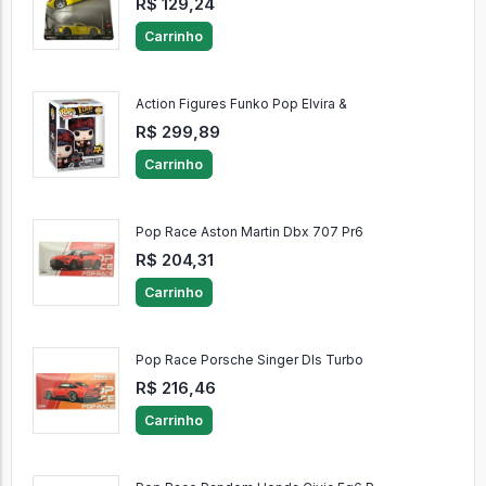
R$ 129,24
Carrinho
Action Figures Funko Pop Elvira &
R$ 299,89
Carrinho
Pop Race Aston Martin Dbx 707 Pr6
R$ 204,31
Carrinho
Pop Race Porsche Singer Dls Turbo
R$ 216,46
Carrinho