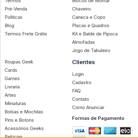
Termos
Blocos de Montar
Pré-Venda
Chaveiro
Políticas
Caneca e Copo
Blog
Placas e Quadros
Termos Frete Grátis
Kit e Balde de Pipoca
Almofadas
Jogo de Tabuleiro
Clientes
Roupas Geek
Cards
Login
Games
Cadastro
Livraria
FAQ
Artes
Contato
Miniaturas
Como Anunciar
Bolsas e Mochilas
Formas de Pagamento
Pins e Botons
Acessórios Geeks
Pelúcias