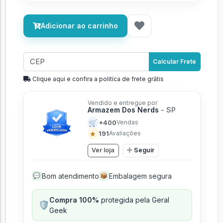
Adicionar ao carrinho
Calcular Frete
Clique aqui e confira a politíca de frete grátis
Vendido e entregue por
Armazem Dos Nerds
- SP
🛒
+400
Vendas
★
191
Avaliações
Ver loja
Seguir
Bom atendimento
Embalagem segura
💬
📦
Compra 100%
protegida pela Geral
🛡️
Geek