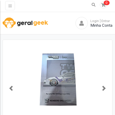
0
Login
| Entrar
Minha Conta
Previous
Next