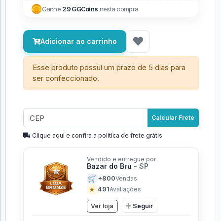
Ganhe
29 GGCoins
nesta compra
Adicionar ao carrinho
Esse produto possuí um prazo de 5 dias para
ser confeccionado.
Calcular Frete
Clique aqui e confira a politíca de frete grátis
Vendido e entregue por
Bazar do Bru
- SP
🛒
+800
Vendas
★
491
Avaliações
Ver loja
Seguir