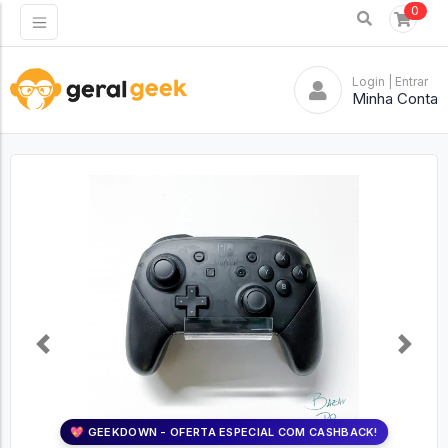
0
Login
| Entrar
Minha Conta
Previous
Next
💖 GEEKDOWN - OFERTA ESPECIAL COM CASHBACK!