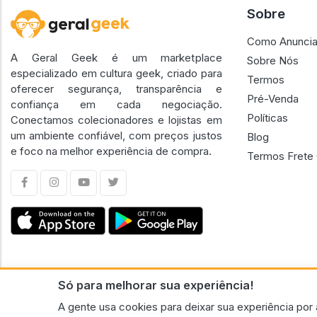
Sobre
Como Anuncia
A Geral Geek é um marketplace
Sobre Nós
especializado em cultura geek, criado para
Termos
oferecer segurança, transparência e
Pré-Venda
confiança em cada negociação.
Políticas
Conectamos colecionadores e lojistas em
um ambiente confiável, com preços justos
Blog
e foco na melhor experiência de compra.
Termos Frete 
Só para melhorar sua experiência!
CNPJ n.º 30.220.458/0001-17 - GERAL GEEK PORTAL ELETRONICO LTDA.
A gente usa cookies para deixar sua experiência por 