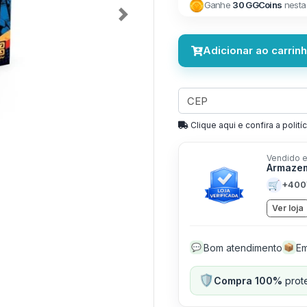
Ganhe
30 GGCoins
nesta
Next
Adicionar ao carrin
Clique aqui e confira a politíc
Vendido e
Armaze
🛒
+400
Ver loja
Bom atendimento
Em
💬
📦
🛡️
Compra 100%
prote