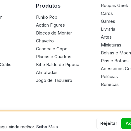
Produtos
Roupas Geek
Cards
r
Funko Pop
Games
Action Figures
Livraria
Blocos de Montar
Artes
Chaveiro
Miniaturas
Caneca e Copo
Bolsas e Moch
Placas e Quadros
Pins e Botons
Grátis
Kit e Balde de Pipoca
Acessórios G
Almofadas
Pelúcias
Jogo de Tabuleiro
Bonecas
Rejeitar
Ac
aqui ainda melhor.
Saiba Mais.