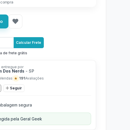
 compra
ho
Calcular Frete
a de frete grátis
 entregue por
m Dos Nerds
- SP
★
191
Vendas
Avaliações
Seguir
balagem segura
gida pela Geral Geek