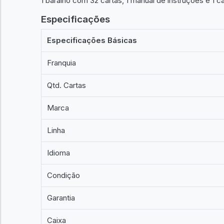
1 baralho com 32 cartas, 1 manual de instruções e 1 ca
Especificações
Especificações Básicas
Franquia
Qtd. Cartas
Marca
Linha
Idioma
Condição
Garantia
Caixa