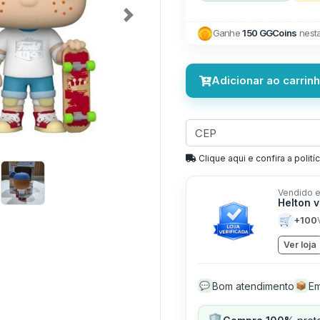
Next
Ganhe
150 GGCoins
nest
Adicionar ao carrin
Clique aqui e confira a politíc
Vendido e
Helton 
🛒
+100
Ver loja
Bom atendimento
Em
💬
📦
🛡️