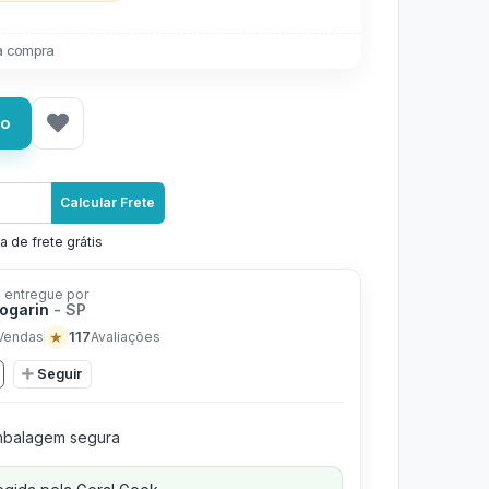
a compra
ho
Calcular Frete
a de frete grátis
 entregue por
vogarin
- SP
★
117
Vendas
Avaliações
Seguir
balagem segura