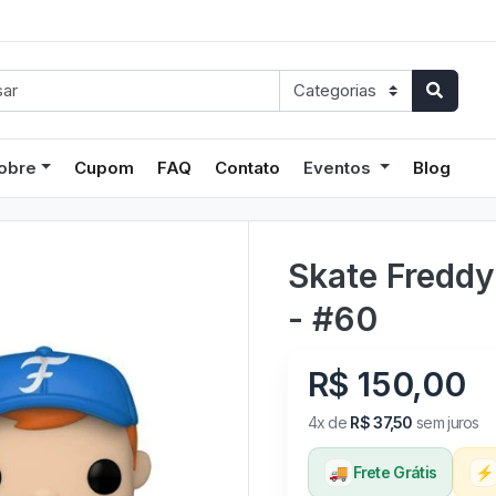
obre
Cupom
FAQ
Contato
Eventos
Blog
Skate Freddy
- #60
R$ 150,00
4x de
R$ 37,50
sem juros
🚚
Frete Grátis
⚡