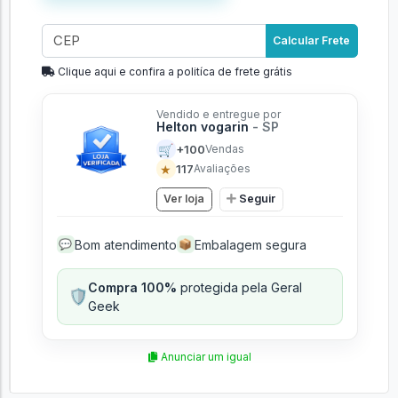
Calcular Frete
Clique aqui e confira a politíca de frete grátis
Vendido e entregue por
Helton vogarin
- SP
🛒
+100
Vendas
★
117
Avaliações
Ver loja
Seguir
Bom atendimento
Embalagem segura
💬
📦
Compra 100%
protegida pela Geral
🛡️
Geek
Anunciar um igual