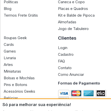
Políticas
Caneca e Copo
Blog
Placas e Quadros
Termos Frete Grátis
Kit e Balde de Pipoca
Almofadas
Jogo de Tabuleiro
Clientes
Roupas Geek
Cards
Login
Games
Cadastro
Livraria
FAQ
Artes
Contato
Miniaturas
Como Anunciar
Bolsas e Mochilas
Formas de Pagamento
Pins e Botons
Acessórios Geeks
Pelúcias
Só para melhorar sua experiência!
Bonecas