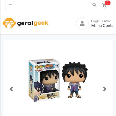
0
Login
| Entrar
Minha Conta
Previous
Next