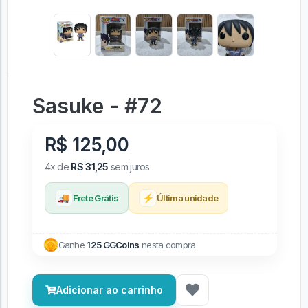
Sasuke - #72
R$ 125,00
4x de
R$ 31,25
sem juros
🚚
⚡
Frete Grátis
Última unidade
Ganhe
125 GGCoins
nesta compra
Adicionar ao carrinho