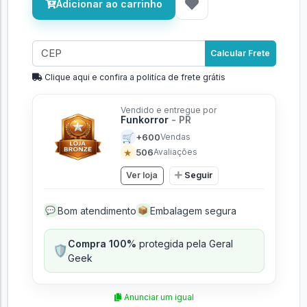
Adicionar ao carrinho
Calcular Frete
Clique aqui e confira a politíca de frete grátis
Vendido e entregue por
Funkorror
- PR
🛒
+600
Vendas
★
506
Avaliações
Ver loja
Seguir
Bom atendimento
Embalagem segura
💬
📦
Compra 100%
protegida pela Geral
🛡️
Geek
Anunciar um igual