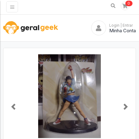
0
Login
| Entrar
Minha Conta
Previous
Next