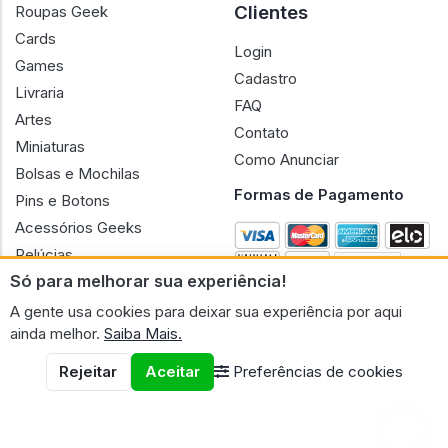
Clientes
Roupas Geek
Cards
Login
Games
Cadastro
Livraria
FAQ
Artes
Contato
Miniaturas
Como Anunciar
Bolsas e Mochilas
Formas de Pagamento
Pins e Botons
Acessórios Geeks
Pelúcias
Só para melhorar sua experiência!
Bonecas
A gente usa cookies para deixar sua experiência por aqui
ainda melhor.
Saiba Mais.
Rejeitar
Aceitar
Preferências de cookies
CNPJ n.º 30.220.458/0001-17 - GERAL GEEK PORTAL ELETRONICO
LTDA.