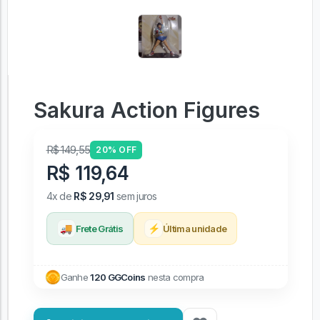
Sakura Action Figures
R$ 149,55
20% OFF
R$ 119,64
4x de
R$ 29,91
sem juros
🚚
⚡
Frete Grátis
Última unidade
Ganhe
120 GGCoins
nesta compra