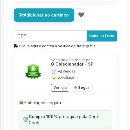
Adicionar ao carrinho
Calcular Frete
Clique aqui e confira a politíca de frete grátis
Vendido e entregue por
O Colecionador
- SP
🛒
+2
Vendas
★
2
Avaliações
Ver loja
Seguir
Embalagem segura
📦
Compra 100%
protegida pela Geral
🛡️
Geek