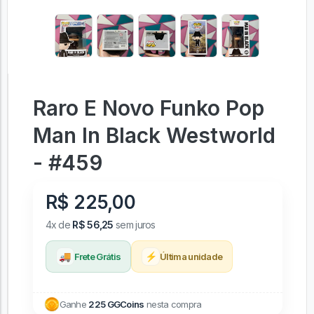
Raro E Novo Funko Pop
Man In Black Westworld
- #459
R$ 225,00
4x de
R$ 56,25
sem juros
🚚
⚡
Frete Grátis
Última unidade
Ganhe
225 GGCoins
nesta compra