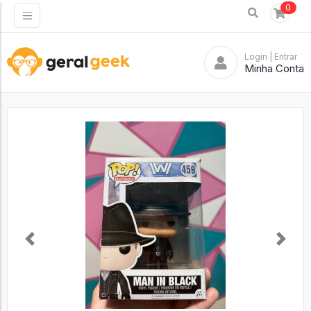
0
Login
| Entrar
Minha Conta
Previous
Next