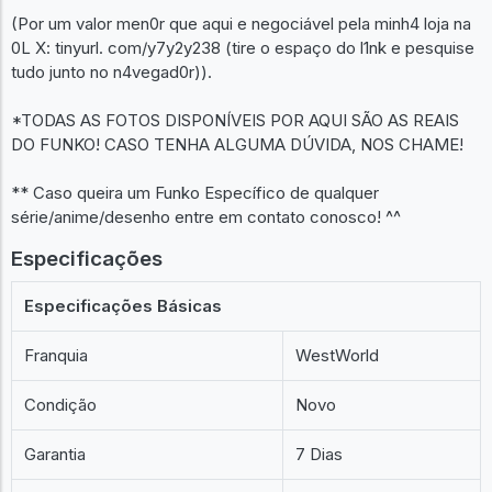
(Por um valor men0r que aqui e negociável pela minh4 loja na
0L X: tinyurl. com/y7y2y238 (tire o espaço do l1nk e pesquise
tudo junto no n4vegad0r)).
*TODAS AS FOTOS DISPONÍVEIS POR AQUI SÃO AS REAIS
DO FUNKO! CASO TENHA ALGUMA DÚVIDA, NOS CHAME!
** Caso queira um Funko Específico de qualquer
série/anime/desenho entre em contato conosco! ^^
Especificações
Especificações Básicas
Franquia
WestWorld
Condição
Novo
Garantia
7 Dias