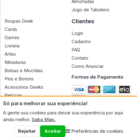
Almofadas
Jogo de Tabuleiro
Clientes
Roupas Geek
Cards
Login
Games
Cadastro
Livraria
FAQ
Artes
Contato
Miniaturas
Como Anunciar
Bolsas e Mochilas
Formas de Pagamento
Pins e Botons
Acessórios Geeks
Pelúcias
Só para melhorar sua experiência!
Bonecas
A gente usa cookies para deixar sua experiência por aqui
ainda melhor.
Saiba Mais.
Rejeitar
Aceitar
Preferências de cookies