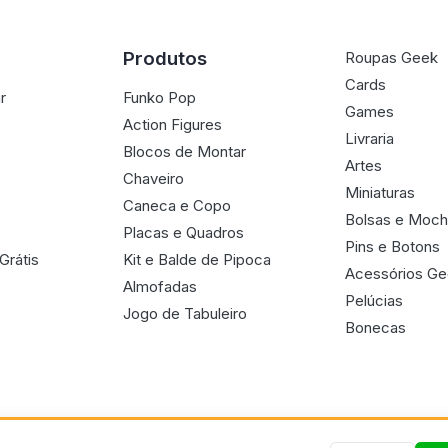
Produtos
Roupas Geek
Cards
r
Funko Pop
Games
Action Figures
Livraria
Blocos de Montar
Artes
Chaveiro
Miniaturas
Caneca e Copo
Bolsas e Moch
Placas e Quadros
Pins e Botons
Grátis
Kit e Balde de Pipoca
Acessórios G
Almofadas
Pelúcias
Jogo de Tabuleiro
Bonecas