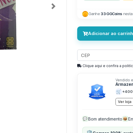
Next
Ganhe
33 GGCoins
nesta
Adicionar ao carrin
Clique aqui e confira a politíc
Vendido e
Armaze
🛒
+400
Ver loja
Bom atendimento
Em
💬
📦
🛡️