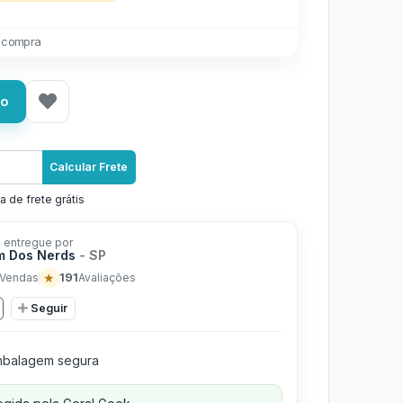
 compra
ho
Calcular Frete
a de frete grátis
 entregue por
m Dos Nerds
- SP
★
191
Vendas
Avaliações
Seguir
balagem segura