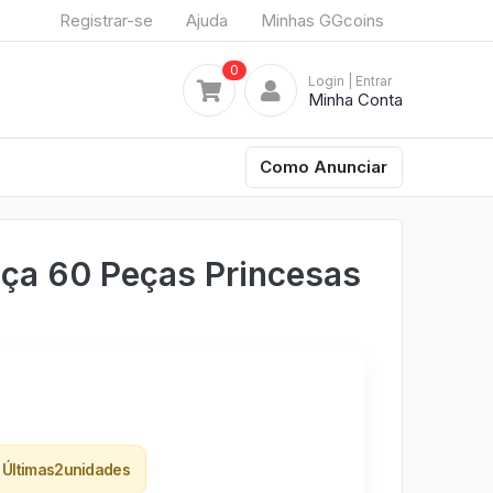
Registrar-se
Ajuda
Minhas GGcoins
0
Login
| Entrar
Minha Conta
Como Anunciar
ça 60 Peças Princesas
Últimas
2
unidades