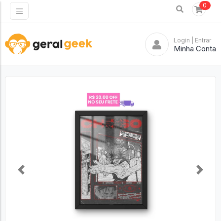
0
Login
| Entrar
Minha Conta
Previous
Next