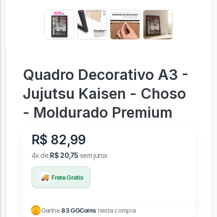
Quadro Decorativo A3 -
Jujutsu Kaisen - Choso
- Moldurado Premium
R$ 82,99
4x de
R$ 20,75
sem juros
🚚
Frete Grátis
Ganhe
83 GGCoins
nesta compra