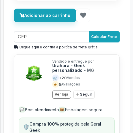
Adicionar ao carrinho
Calcular Frete
Clique aqui e confira a politíca de frete grátis
Vendido e entregue por
Urahara - Geek
personalizado
- MG
🛒
+20
Vendas
★
5
Avaliações
Ver loja
Seguir
Bom atendimento
Embalagem segura
💬
📦
Compra 100%
protegida pela Geral
🛡️
Geek