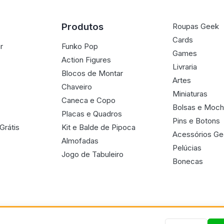
Produtos
Roupas Geek
Cards
r
Funko Pop
Games
Action Figures
Livraria
Blocos de Montar
Artes
Chaveiro
Miniaturas
Caneca e Copo
Bolsas e Moch
Placas e Quadros
Pins e Botons
Grátis
Kit e Balde de Pipoca
Acessórios G
Almofadas
Pelúcias
Jogo de Tabuleiro
Bonecas