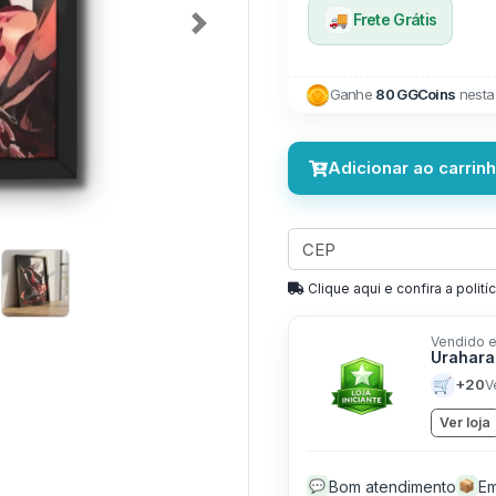
🚚
Frete Grátis
Next
Ganhe
80 GGCoins
nesta
Adicionar ao carrin
Clique aqui e confira a politíc
Vendido e
Urahara
🛒
+20
V
Ver loja
Bom atendimento
Em
💬
📦