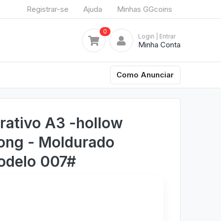
Registrar-se
Ajuda
Minhas GGcoins
0
Login
| Entrar
Minha Conta
Como Anunciar
ativo A3 -hollow
song - Moldurado
odelo 007#