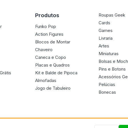
Produtos
Roupas Geek
Cards
r
Funko Pop
Games
Action Figures
Livraria
Blocos de Montar
Artes
Chaveiro
Miniaturas
Caneca e Copo
Bolsas e Moch
Placas e Quadros
Pins e Botons
Grátis
Kit e Balde de Pipoca
Acessórios G
Almofadas
Pelúcias
Jogo de Tabuleiro
Bonecas