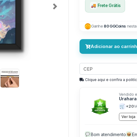
🚚
Frete Grátis
Next
Ganhe
80 GGCoins
nesta
Adicionar ao carrin
Clique aqui e confira a politíc
Vendido e
Urahara
🛒
+20
V
Ver loja
Bom atendimento
Em
💬
📦