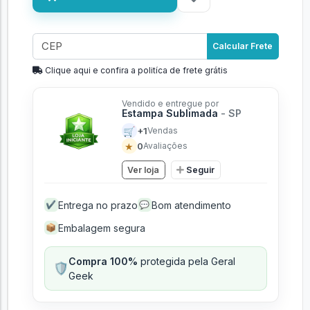
Calcular Frete
Clique aqui e confira a politíca de frete grátis
Vendido e entregue por
Estampa Sublimada
- SP
🛒
+1
Vendas
★
0
Avaliações
Ver loja
Seguir
Entrega no prazo
Bom atendimento
✔
💬
Embalagem segura
📦
Compra 100%
protegida pela Geral
🛡️
Geek