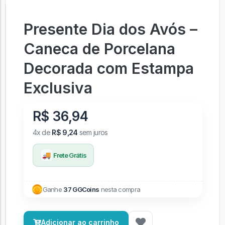
Presente Dia dos Avós –
Caneca de Porcelana
Decorada com Estampa
Exclusiva
R$ 36,94
4x de
R$ 9,24
sem juros
🚚
Frete Grátis
Ganhe
37 GGCoins
nesta compra
Adicionar ao carrinho