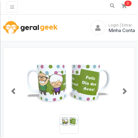
0
Login
| Entrar
Minha Conta
Previous
Next