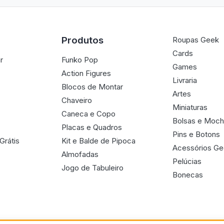
Produtos
Roupas Geek
Cards
r
Funko Pop
Games
Action Figures
Livraria
Blocos de Montar
Artes
Chaveiro
Miniaturas
Caneca e Copo
Bolsas e Moch
Placas e Quadros
Pins e Botons
Grátis
Kit e Balde de Pipoca
Acessórios G
Almofadas
Pelúcias
Jogo de Tabuleiro
Bonecas