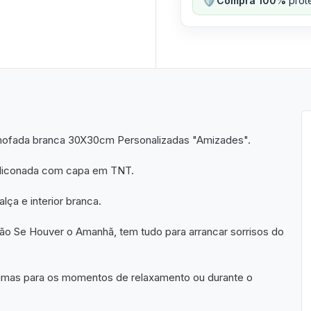
Compra 100%
prote
lmofada branca 30X30cm Personalizadas "Amizades".
iliconada com capa em TNT.
lça e interior branca.
ão Se Houver o Amanhã, tem tudo para arrancar sorrisos do
ótimas para os momentos de relaxamento ou durante o