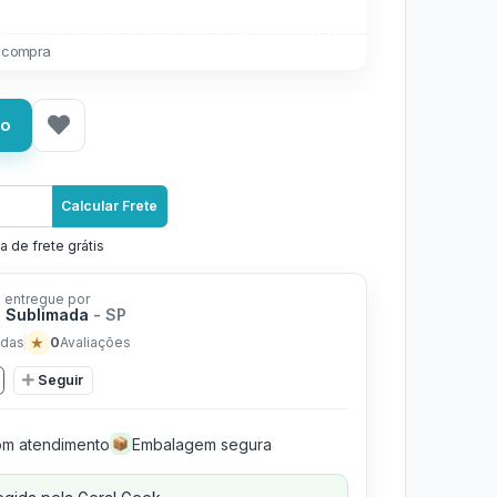
 compra
ho
Calcular Frete
a de frete grátis
 entregue por
 Sublimada
- SP
★
0
das
Avaliações
Seguir
m atendimento
Embalagem segura
📦