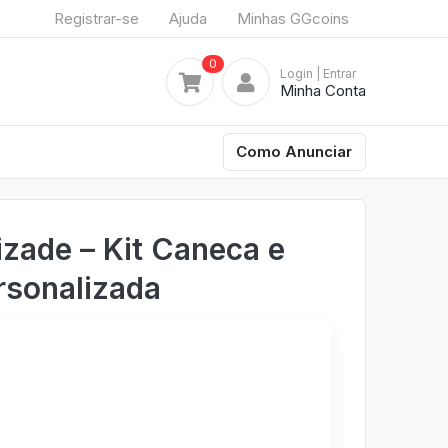
Registrar-se
Ajuda
Minhas GGcoins
0
Login
| Entrar
Minha Conta
Como Anunciar
zade – Kit Caneca e
rsonalizada