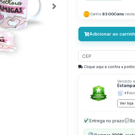
Next
Ganhe
83 GGCoins
nesta
Adicionar ao carrin
Clique aqui e confira a politíc
Vendido e
Estampa
🛒
+1
Ven
Ver loja
Entrega no prazo
Bo
✔
💬
🛡️