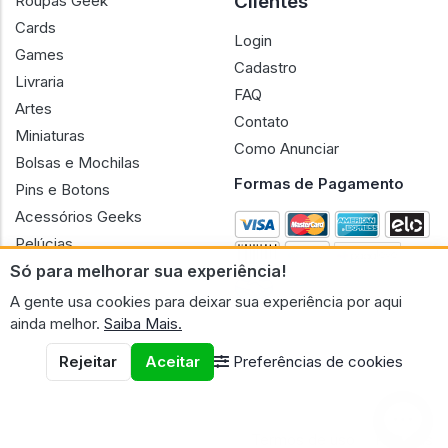
Clientes
Roupas Geek
Cards
Login
Games
Cadastro
Livraria
FAQ
Artes
Contato
Miniaturas
Como Anunciar
Bolsas e Mochilas
Formas de Pagamento
Pins e Botons
Acessórios Geeks
Pelúcias
Só para melhorar sua experiência!
Bonecas
A gente usa cookies para deixar sua experiência por aqui
ainda melhor.
Saiba Mais.
Rejeitar
Aceitar
Preferências de cookies
CNPJ n.º 30.220.458/0001-17 - GERAL GEEK PORTAL ELETRONICO
LTDA.
© 2026 Geral Geek
Termos de uso
Políticas