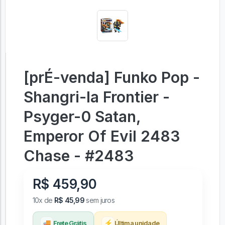
[prÉ-venda] Funko Pop -
Shangri-la Frontier -
Psyger-0 Satan,
Emperor Of Evil 2483
Chase - #2483
R$ 459,90
10x de
R$ 45,99
sem juros
🚚
⚡
Frete Grátis
Última unidade