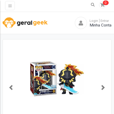
0
Login
| Entrar
Minha Conta
Previous
Next