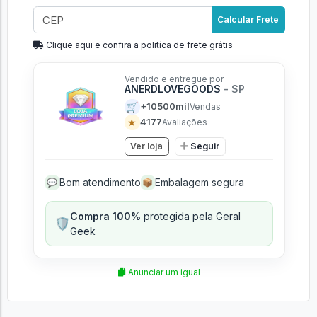
Calcular Frete
Clique aqui e confira a politíca de frete grátis
Vendido e entregue por
ANERDLOVEGOODS
- SP
🛒
+10500mil
Vendas
★
4177
Avaliações
Ver loja
Seguir
Bom atendimento
Embalagem segura
💬
📦
Compra 100%
protegida pela Geral
🛡️
Geek
Anunciar um igual