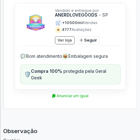
Vendido e entregue por
ANERDLOVEGOODS
- SP
🛒
+10500mil
Vendas
★
4177
Avaliações
Ver loja
Seguir
Bom atendimento
Embalagem segura
💬
📦
Compra 100%
protegida pela Geral
🛡️
Geek
Anunciar um igual
Observação