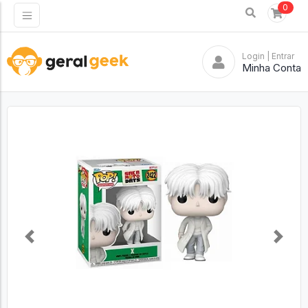
0
Login
| Entrar
Minha Conta
Previous
Next