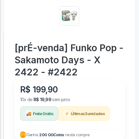
[prÉ-venda] Funko Pop -
Sakamoto Days - X
2422 - #2422
R$ 199,90
10x de
R$ 19,99
sem juros
🚚
⚡
Frete Grátis
Últimas
3
unidades
Ganhe
200 GGCoins
nesta compra