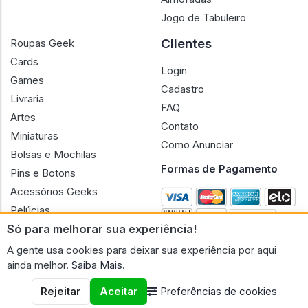
Jogo de Tabuleiro
Clientes
Roupas Geek
Cards
Login
Games
Cadastro
Livraria
FAQ
Artes
Contato
Miniaturas
Como Anunciar
Bolsas e Mochilas
Formas de Pagamento
Pins e Botons
Acessórios Geeks
Pelúcias
Só para melhorar sua experiência!
Bonecas
A gente usa cookies para deixar sua experiência por aqui
ainda melhor.
Saiba Mais.
Rejeitar
Aceitar
Preferências de cookies