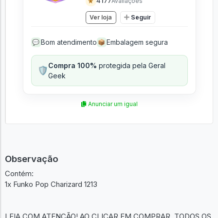
★
4177
Avaliações
Ver loja
Seguir
Bom atendimento
Embalagem segura
💬
📦
Compra 100%
protegida pela Geral
🛡️
Geek
Anunciar um igual
Observação
Contém:
1x Funko Pop Charizard 1213
LEIA COM ATENÇÃO! AO CLICAR EM COMPRAR, TODOS OS