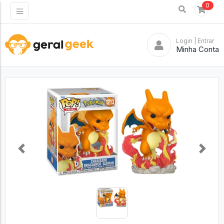
0
Login
| Entrar
Minha Conta
Previous
Next