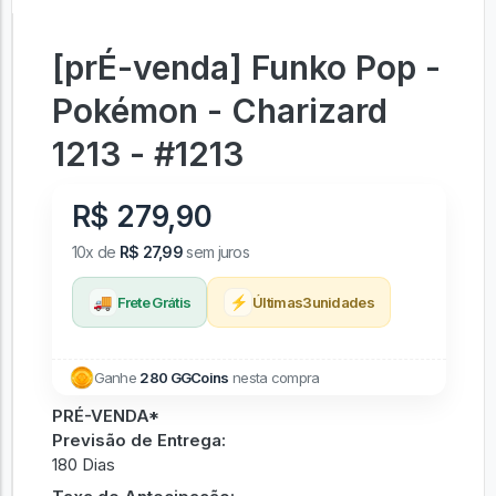
[prÉ-venda] Funko Pop -
Pokémon - Charizard
1213 - #1213
R$ 279,90
10x de
R$ 27,99
sem juros
🚚
⚡
Frete Grátis
Últimas
3
unidades
Ganhe
280 GGCoins
nesta compra
PRÉ-VENDA*
Previsão de Entrega:
180 Dias