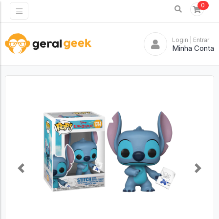
0
Login
| Entrar
Minha Conta
Previous
Next