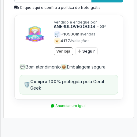
Clique aqui e confira a politíca de frete grátis
Vendido e entregue por
ANERDLOVEGOODS
- SP
🛒
+10500mil
Vendas
★
4177
Avaliações
Ver loja
Seguir
Bom atendimento
Embalagem segura
💬
📦
Compra 100%
protegida pela Geral
🛡️
Geek
Anunciar um igual