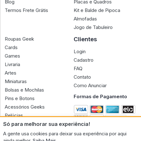
Blog
Placas e Quadros
Termos Frete Grátis
Kit e Balde de Pipoca
Almofadas
Jogo de Tabuleiro
Clientes
Roupas Geek
Cards
Login
Games
Cadastro
Livraria
FAQ
Artes
Contato
Miniaturas
Como Anunciar
Bolsas e Mochilas
Formas de Pagamento
Pins e Botons
Acessórios Geeks
Pelúcias
Só para melhorar sua experiência!
Bonecas
A gente usa cookies para deixar sua experiência por aqui
ainda melhor.
Saiba Mais.