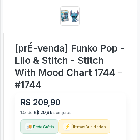
[prÉ-venda] Funko Pop -
Lilo & Stitch - Stitch
With Mood Chart 1744 -
#1744
R$ 209,90
10x de
R$ 20,99
sem juros
🚚
⚡
Frete Grátis
Últimas
3
unidades