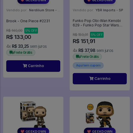
Vendido por:
Nerdilium Store - SP
Vendido por:
YBR Imports - SP
Funko Pop Obi-Wan Kenobi
Brook - One Piece #2231
629 - Funko Pop Star Wars
#629
R$ 140,00
5% OFF
R$ 159,91
5% OFF
R$ 133,00
R$ 151,91
4x
R$ 33,25
sem juros
4x
R$ 37,98
sem juros
Frete Grátis
Frete Grátis
Aqui tem cupom
Carrinho
Carrinho
💖 GEEKDOWN
💖 GEEKDOWN