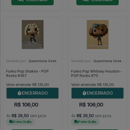
Vendido por:
Quarentena Geek Store - SP
Vendido por:
Quarentena Geek Store - SP
Funko Pop Shakira - POP
Funko Pop Whitney Houston -
Rocks #357
POP Rocks #70
Valor arremate: R$ 135,00
Valor arremate: R$ 135,00
ENCERRADO
ENCERRADO
R$ 106,00
R$ 106,00
4x
R$ 26,50
sem juros
4x
R$ 26,50
sem juros
Frete Grátis
Frete Grátis