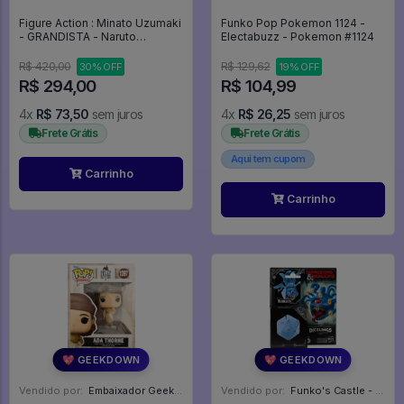
Figure Action : Minato Uzumaki
Funko Pop Pokemon 1124 -
- GRANDISTA - Naruto
Electabuzz - Pokemon #1124
Shippuden
R$ 420,00
R$ 129,62
30% OFF
19% OFF
R$ 294,00
R$ 104,99
4x
R$ 73,50
sem juros
4x
R$ 26,25
sem juros
Frete Grátis
Frete Grátis
Aqui tem cupom
Carrinho
Carrinho
💖 GEEKDOWN
💖 GEEKDOWN
Vendido por:
Embaixador Geek - SP
Vendido por:
Funko's Castle - SP