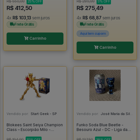
Iluminado #456
Academia
R$ 550,00
R$ 289,99
25% OFF
5% OFF
R$ 412,50
R$ 275,49
4x
R$ 103,13
sem juros
4x
R$ 68,87
sem juros
Frete Grátis
Frete Grátis
Aqui tem cupom
Carrinho
Carrinho
Vendido por:
Start Geek - SP
Vendido por:
José Maria da Silva Junior - AL
Blokees Saint Seiya Champion
Funko Soda Blue Beetle -
Class – Escorpião Milo -
Besouro Azul - DC - Liga da
Blokees
Justiça - Blue Beetle
R$ 194,90
R$ 137,50
10% OFF
38% OFF