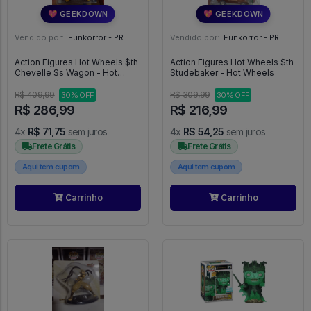
💖 GEEKDOWN
💖 GEEKDOWN
Vendido por:
Funkorror - PR
Vendido por:
Funkorror - PR
Action Figures Hot Wheels $th
Action Figures Hot Wheels $th
Chevelle Ss Wagon - Hot
Studebaker - Hot Wheels
Wheels
R$ 409,99
R$ 309,99
30% OFF
30% OFF
R$ 286,99
R$ 216,99
4x
R$ 71,75
sem juros
4x
R$ 54,25
sem juros
Frete Grátis
Frete Grátis
Aqui tem cupom
Aqui tem cupom
Carrinho
Carrinho