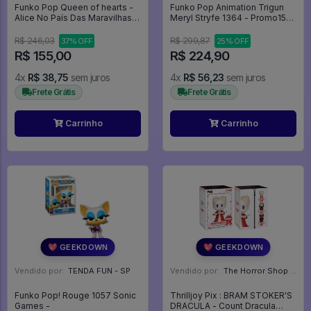
Funko Pop Queen of hearts -
Funko Pop Animation Trigun
Alice No País Das Maravilhas
Meryl Stryfe 1364 - Promo150
#1063
- Animation #1364
R$ 246,03
R$ 299,87
37% OFF
25% OFF
R$ 155,00
R$ 224,90
4x
R$ 38,75
sem juros
4x
R$ 56,23
sem juros
Frete Grátis
Frete Grátis
Carrinho
Carrinho
💖 GEEKDOWN
💖 GEEKDOWN
Vendido por:
TENDA FUN - SP
Vendido por:
The Horror Shop - Colecionáveis - MG
Funko Pop! Rouge 1057 Sonic
Thrilljoy Pix : BRAM STOKER'S
Games -
DRACULA - Count Dracula