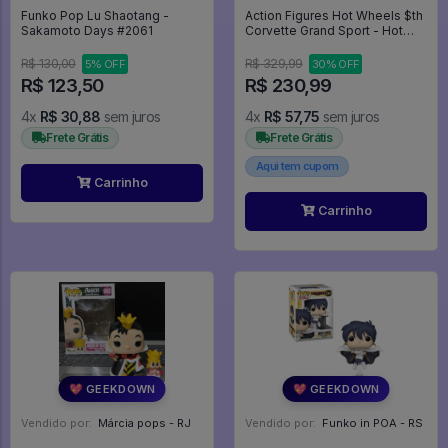
Funko Pop Lu Shaotang -
Action Figures Hot Wheels $th
Sakamoto Days #2061
Corvette Grand Sport - Hot
Wheels
R$ 130,00
R$ 329,99
5% OFF
30% OFF
R$ 123,50
R$ 230,99
4x
R$ 30,88
sem juros
4x
R$ 57,75
sem juros
Frete Grátis
Frete Grátis
Aqui tem cupom
Carrinho
Carrinho
💖 GEEKDOWN
💖 GEEKDOWN
Vendido por:
Márcia pops - RJ
Vendido por:
Funko in POA - RS