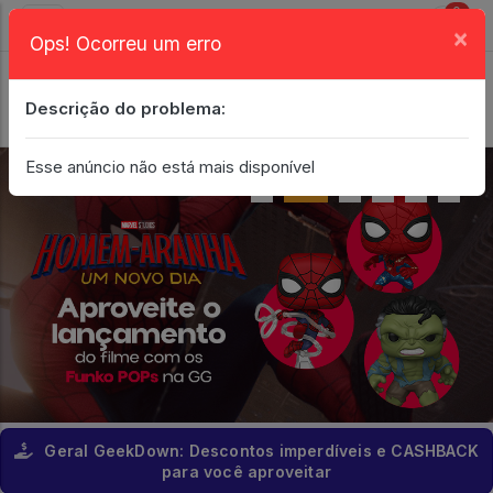
0
×
Ops! Ocorreu um erro
Login
| Entrar
Descrição do problema:
Minha Conta
Esse anúncio não está mais disponível
Geral GeekDown: Descontos imperdíveis e CASHBACK
para você aproveitar