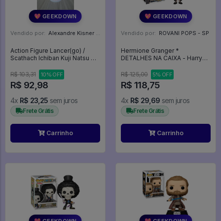
💖 GEEKDOWN
💖 GEEKDOWN
Vendido por:
Alexandre Kisner - PR
Vendido por:
ROVANI POPS - SP
Action Figure Lancer(go) /
Hermione Granger *
Scathach Ichiban Kuji Natsu Da!
DETALHES NA CAIXA - Harry
Mizugi Da! Kyun-chara
Potter #3
Summer Banpresto -
R$ 103,31
R$ 125,00
10% OFF
5% OFF
FATE/GRAND ORDER
R$ 92,98
R$ 118,75
4x
R$ 23,25
sem juros
4x
R$ 29,69
sem juros
Frete Grátis
Frete Grátis
Carrinho
Carrinho
💖 GEEKDOWN
💖 GEEKDOWN