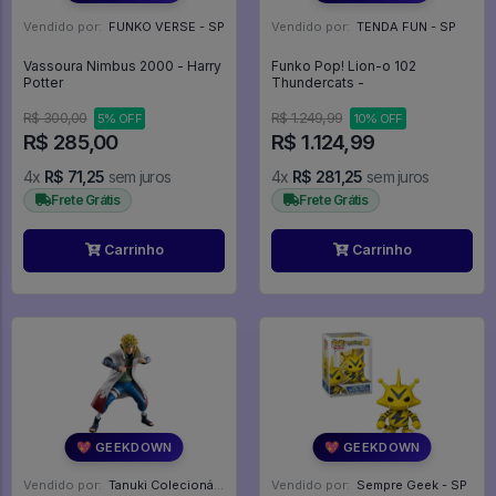
Vendido por:
FUNKO VERSE - SP
Vendido por:
TENDA FUN - SP
Vassoura Nimbus 2000 - Harry
Funko Pop! Lion-o 102
Potter
Thundercats -
R$ 300,00
R$ 1.249,99
5% OFF
10% OFF
R$ 285,00
R$ 1.124,99
4x
R$ 71,25
sem juros
4x
R$ 281,25
sem juros
Frete Grátis
Frete Grátis
Carrinho
Carrinho
💖 GEEKDOWN
💖 GEEKDOWN
Vendido por:
Tanuki Colecionáveis - SP
Vendido por:
Sempre Geek - SP