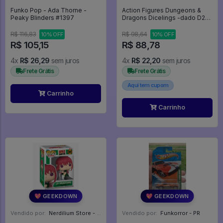
Funko Pop - Ada Thorne -
Action Figures Dungeons &
Peaky Blinders #1397
Dragons Dicelings -dado D20
Vira Monstro Beholder Azul -
Dungeons & Dragons
R$ 116,83
R$ 98,64
10% OFF
10% OFF
R$ 105,15
R$ 88,78
4x
R$ 26,29
sem juros
4x
R$ 22,20
sem juros
Frete Grátis
Frete Grátis
Aqui tem cupom
Carrinho
Carrinho
💖 GEEKDOWN
💖 GEEKDOWN
Vendido por:
Nerdilium Store - SP
Vendido por:
Funkorror - PR