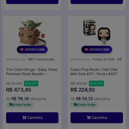
💖 GEEKDOWN
💖 GEEKDOWN
Vendido por:
MDT Colecionáveis - DF
Vendido por:
Funko in POA - RS
The Child (Grogu - Baby Yoda)
Funko Pop Rocks Cher Cher
Premium Plush Bundle -
Met Gala 407 - Rocks #407
StarStar Wars: The
Mandalorian
R$ 557,00
R$ 299,89
15% OFF
25% OFF
R$ 473,45
R$ 224,92
4x
R$ 118,36
sem juros
4x
R$ 56,23
sem juros
Frete Grátis
Frete Grátis
Carrinho
Carrinho