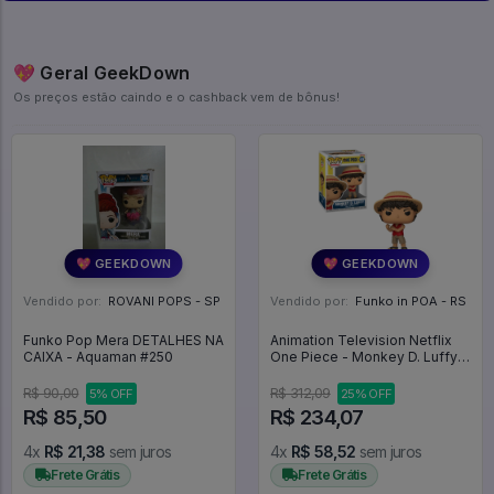
💖 Geral GeekDown
Os preços estão caindo e o cashback vem de bônus!
💖 GEEKDOWN
💖 GEEKDOWN
Vendido por:
ROVANI POPS - SP
Vendido por:
Funko in POA - RS
Funko Pop Mera DETALHES NA
Animation Television Netflix
CAIXA - Aquaman #250
One Piece - Monkey D. Luffy
1878 - Animation #1878
R$ 90,00
R$ 312,09
5% OFF
25% OFF
R$ 85,50
R$ 234,07
4x
R$ 21,38
sem juros
4x
R$ 58,52
sem juros
Frete Grátis
Frete Grátis