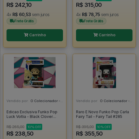
R$ 242,10
R$ 315,00
4x
R$ 60,53
sem juros
4x
R$ 78,75
sem juros
Frete Grátis
Frete Grátis
Carrinho
Carrinho
Vendido por:
O Colecionador - SP
Vendido por:
O Colecionador - SP
Edicao Exclusiva Funko Pop
Raro E Novo Funko Pop Carla
Luck Voltia - Black Clover
Fairy Tail - Fairy Tail #285
#1102
R$ 265,00
R$ 395,00
10% OFF
10% OFF
R$ 238,50
R$ 355,50