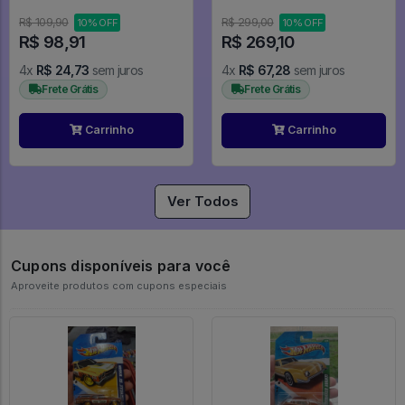
(Regular) 6666 unidades -
Bram Stoker's Dracula
R$ 109,90
R$ 299,00
10% OFF
10% OFF
R$ 98,91
R$ 269,10
4x
R$ 24,73
sem juros
4x
R$ 67,28
sem juros
Frete Grátis
Frete Grátis
Carrinho
Carrinho
Ver Todos
Cupons disponíveis para você
Aproveite produtos com cupons especiais