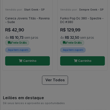
Vendido por:
Start Geek - SP
Vendido por:
Sempre Geek - SP
Caneca Jovens Titãs - Ravena
Funko Pop Dc 380 - Spectre -
- Sude
DC #380
R$ 42,90
R$ 129,99
4x
R$ 10,73
sem juros
4x
R$ 32,50
sem juros
Frete Grátis
Frete Grátis
Aqui tem cupom
Aqui tem cupom
Carrinho
Carrinho
Ver Todos
Leilões em destaque
Dê seus lances e aproveite as oportunidades