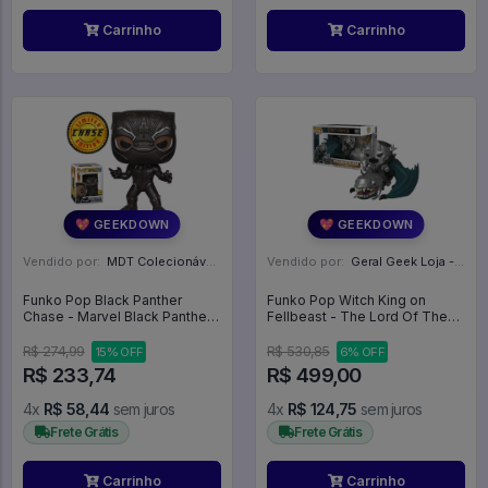
Carrinho
Carrinho
💖 GEEKDOWN
💖 GEEKDOWN
Vendido por:
MDT Colecionáveis - DF
Vendido por:
Geral Geek Loja - SP
Funko Pop Black Panther
Funko Pop Witch King on
Chase - Marvel Black Panther
Fellbeast - The Lord Of The
#273
Rings #63
R$ 274,99
R$ 530,85
15% OFF
6% OFF
R$ 233,74
R$ 499,00
4x
R$ 58,44
sem juros
4x
R$ 124,75
sem juros
Frete Grátis
Frete Grátis
Carrinho
Carrinho