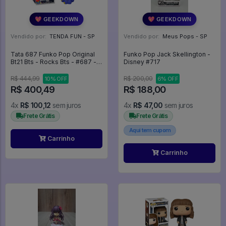
💖 GEEKDOWN
💖 GEEKDOWN
Vendido por:
TENDA FUN - SP
Vendido por:
Meus Pops - SP
Tata 687 Funko Pop Original
Funko Pop Jack Skellington -
Bt21 Bts - Rocks Bts - #687 -
Disney #717
Funko Pop - #687 - FUNKO
POP #687
R$ 444,99
R$ 200,00
10% OFF
6% OFF
R$ 400,49
R$ 188,00
4x
R$ 100,12
sem juros
4x
R$ 47,00
sem juros
Frete Grátis
Frete Grátis
Aqui tem cupom
Carrinho
Carrinho