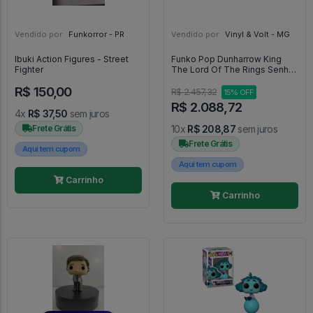
Vendido por:
Funkorror - PR
Vendido por:
Vinyl & Volt - MG
Ibuki Action Figures - Street
Funko Pop Dunharrow King
Fighter
The Lord Of The Rings Senhor
dos anéis Glow in the Dark
R$ 150,00
1770 [Limited Edition 9500
R$ 2.457,32
15% OFF
Pcs] - Senhor Dos Anéis
R$ 2.088,72
#1770
4x
R$ 37,50
sem juros
Frete Grátis
10x
R$ 208,87
sem juros
Frete Grátis
Aqui tem cupom
Aqui tem cupom
Carrinho
Carrinho