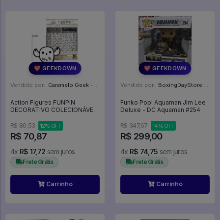
💖 GEEKDOWN
💖 GEEKDOWN
Vendido por:
Caramelo Geek - DF
Vendido por:
BoxingDayStore - GO
Action Figures FUNPIN
Funko Pop! Aquaman Jim Lee
DECORATIVO COLECIONÁVEL
Deluxe - DC Aquaman #254
- EDWIGES - HARRY POTTER -
Zona Criativa
R$ 80,53
R$ 347,67
12% OFF
14% OFF
R$ 70,87
R$ 299,00
4x
R$ 17,72
sem juros
4x
R$ 74,75
sem juros
Frete Grátis
Frete Grátis
Carrinho
Carrinho