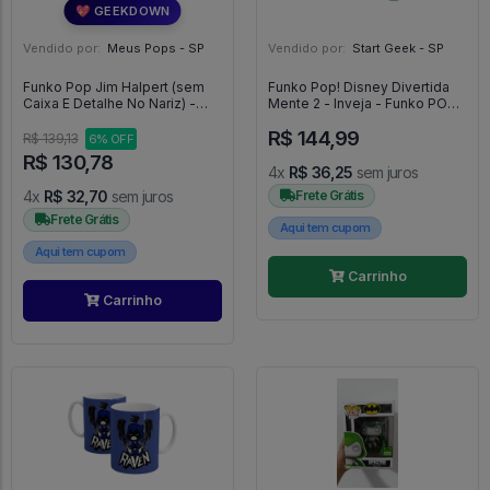
💖 GEEKDOWN
Vendido por:
Meus Pops - SP
Vendido por:
Start Geek - SP
Funko Pop Jim Halpert (sem
Funko Pop! Disney Divertida
Caixa E Detalhe No Nariz) -
Mente 2 - Inveja - Funko POP!
The Office #870
#1449
R$ 144,99
R$ 139,13
6% OFF
R$ 130,78
4x
R$ 36,25
sem juros
4x
R$ 32,70
sem juros
Frete Grátis
Frete Grátis
Aqui tem cupom
Aqui tem cupom
Carrinho
Carrinho