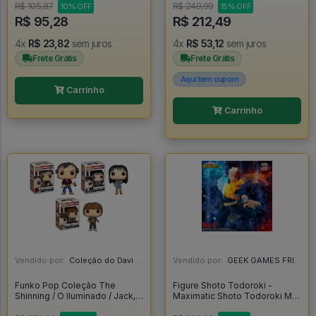
Estampas Ilustradas
R$ 105,87
R$ 249,99
10% OFF
15% OFF
R$ 95,28
R$ 212,49
4x
R$ 23,82
sem juros
4x
R$ 53,12
sem juros
Frete Grátis
Frete Grátis
Aqui tem cupom
Carrinho
Carrinho
Vendido por:
Coleção do Davi - RJ
Vendido por:
GEEK GAMES FRIEND - RJ
Funko Pop Coleção The
Figure Shoto Todoroki -
Shinning / O Iluminado / Jack,
Maximatic Shoto Todoroki My
Wendy E Danny Torrance - O
Hero Academia - My Hero