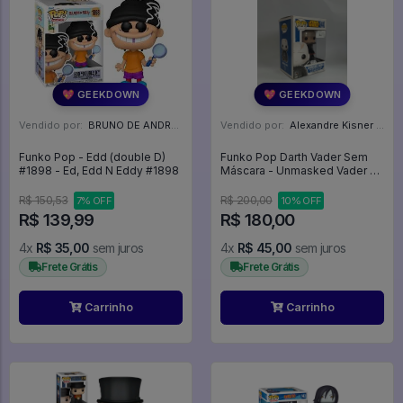
💖 GEEKDOWN
💖 GEEKDOWN
Vendido por:
BRUNO DE ANDRADE CLEMENTE - SC
Vendido por:
Alexandre Kisner - PR
Funko Pop - Edd (double D)
Funko Pop Darth Vader Sem
#1898 - Ed, Edd N Eddy #1898
Máscara - Unmasked Vader -
Star Wars #43
R$ 150,53
R$ 200,00
7% OFF
10% OFF
R$ 139,99
R$ 180,00
4x
R$ 35,00
sem juros
4x
R$ 45,00
sem juros
Frete Grátis
Frete Grátis
Carrinho
Carrinho