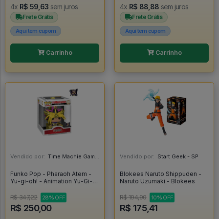
4x
R$ 59,63
sem juros
4x
R$ 88,88
sem juros
Frete Grátis
Frete Grátis
Aqui tem cupom
Aqui tem cupom
Carrinho
Carrinho
Vendido por:
Time Machie Games | Nerd Store - SP
Vendido por:
Start Geek - SP
Funko Pop - Pharaoh Atem -
Blokees Naruto Shippuden -
Yu-gi-oh! - Animation Yu-Gi-
Naruto Uzumaki - Blokees
Oh! #1059
R$ 347,22
R$ 194,90
28% OFF
10% OFF
R$ 250,00
R$ 175,41