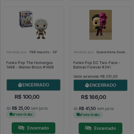
Vendido por:
YBR Imports - SP
Vendido por:
Quarentena Geek Store - SP
Funko Pop The Humungus
Funko Pop DC Two-Face -
1468 - Warner Bross #1468
Batman Forever #341
Valor arremate: R$ 210,00
ENCERRADO
ENCERRADO
R$ 100,00
R$ 166,00
4x
R$ 25,00
sem juros
4x
R$ 41,50
sem juros
Frete Grátis
Frete Grátis
Encerrado
Encerrado