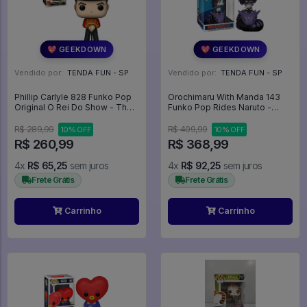
💖 GEEKDOWN
💖 GEEKDOWN
Vendido por:
TENDA FUN - SP
Vendido por:
TENDA FUN - SP
Phillip Carlyle 828 Funko Pop
Orochimaru With Manda 143
Original O Rei Do Show - The
Funko Pop Rides Naruto -
Greatest Showman - #828 -
Naruto - #143 - FUNKO POP
Funko Pop - #828 - FUNKO
#143
R$ 289,99
R$ 409,99
10% OFF
10% OFF
POP #828
R$ 260,99
R$ 368,99
4x
R$ 65,25
sem juros
4x
R$ 92,25
sem juros
Frete Grátis
Frete Grátis
Carrinho
Carrinho