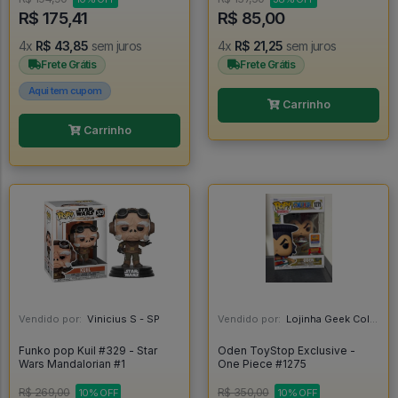
R$ 175,41
R$ 85,00
4x
R$ 43,85
sem juros
4x
R$ 21,25
sem juros
Frete Grátis
Frete Grátis
Aqui tem cupom
Carrinho
Carrinho
Vendido por:
Vinicius S - SP
Vendido por:
Lojinha Geek Colecionáveis - DF
Funko pop Kuil #329 - Star
Oden ToyStop Exclusive -
Wars Mandalorian #1
One Piece #1275
R$ 269,00
R$ 350,00
10% OFF
10% OFF