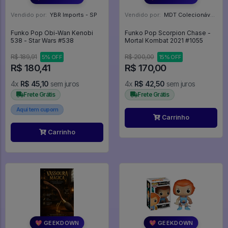
Vendido por:
YBR Imports - SP
Vendido por:
MDT Colecionáveis - DF
Funko Pop Obi-Wan Kenobi
Funko Pop Scorpion Chase -
538 - Star Wars #538
Mortal Kombat 2021 #1055
R$ 189,91
R$ 200,00
5% OFF
15% OFF
R$ 180,41
R$ 170,00
4x
R$ 45,10
sem juros
4x
R$ 42,50
sem juros
Frete Grátis
Frete Grátis
Aqui tem cupom
Carrinho
Carrinho
💖 GEEKDOWN
💖 GEEKDOWN