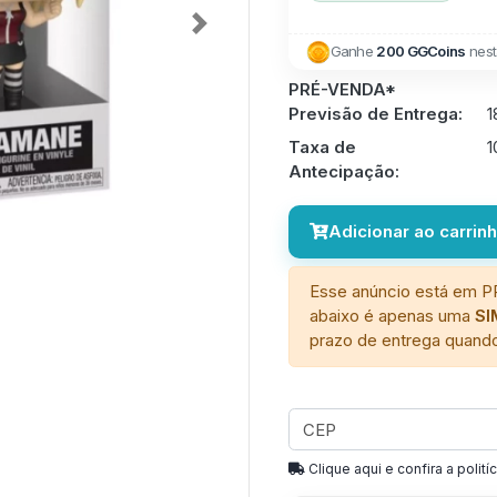
Next
Ganhe
200 GGCoins
nest
PRÉ-VENDA*
Previsão de Entrega:
1
Taxa de
Antecipação:
Adicionar ao carrin
Esse anúncio está em P
abaixo é apenas uma
S
prazo de entrega quando
Clique aqui e confira a politíc