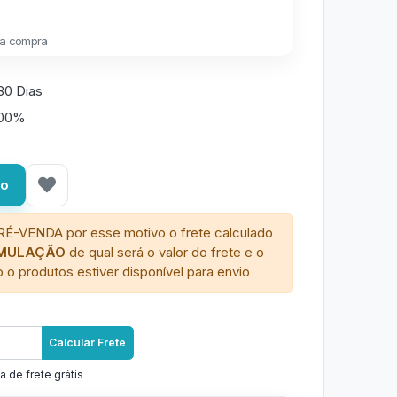
a compra
80 Dias
100%
ho
RÉ-VENDA por esse motivo o frete calculado
IMULAÇÃO
de qual será o valor do frete e o
 o produtos estiver disponível para envio
Calcular Frete
a de frete grátis