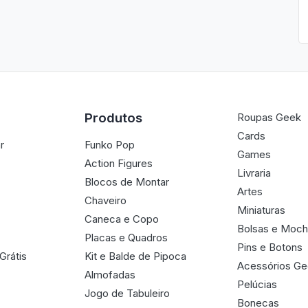
Produtos
Roupas Geek
Cards
r
Funko Pop
Games
Action Figures
Livraria
Blocos de Montar
Artes
Chaveiro
Miniaturas
Caneca e Copo
Bolsas e Moch
Placas e Quadros
Pins e Botons
Grátis
Kit e Balde de Pipoca
Acessórios G
Almofadas
Pelúcias
Jogo de Tabuleiro
Bonecas