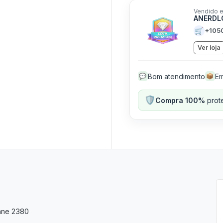
Vendido e
ANERD
🛒
+105
Ver loja
Bom atendimento
Em
💬
📦
🛡️
Compra 100%
prote
ane 2380