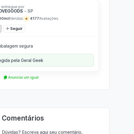
 entregue por
LOVEGOODS
- SP
00mil
★
4177
Vendas
Avaliações
Seguir
balagem segura
gida pela Geral Geek
Anunciar um igual
Comentários
Dúvidas? Escreva aqui seu comentário.