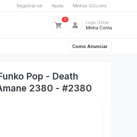
Registrar-se
Ajuda
Minhas GGcoins
0
Login
| Entrar
Minha Conta
Como Anunciar
Funko Pop - Death
 Amane 2380 - #2380