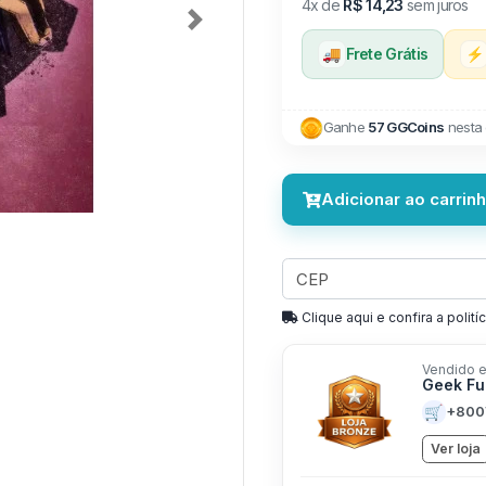
4x de
R$ 14,23
sem juros
Next
🚚
Frete Grátis
⚡
Ganhe
57 GGCoins
nesta
Adicionar ao carrin
Clique aqui e confira a politíc
Vendido e
Geek Fu
🛒
+800
Ver loja