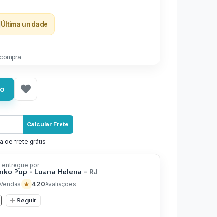
Última unidade
 compra
ho
Calcular Frete
a de frete grátis
 entregue por
nko Pop - Luana Helena
- RJ
★
420
Vendas
Avaliações
Seguir