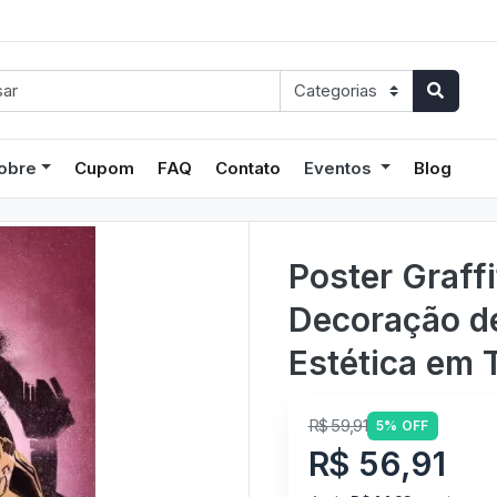
obre
Cupom
FAQ
Contato
Eventos
Blog
Poster Graffi
Decoração d
Estética em T
R$ 59,91
5% OFF
R$ 56,91