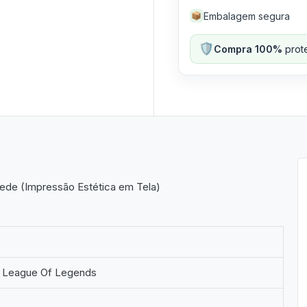
Embalagem segura
📦
🛡️
Compra 100%
prote
rede (Impressão Estética em Tela)
 League Of Legends