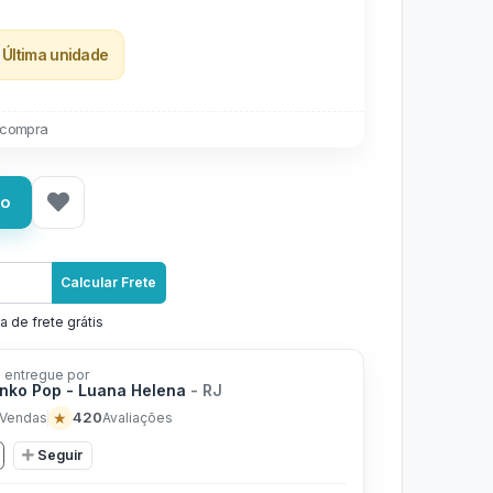
Última unidade
 compra
ho
Calcular Frete
a de frete grátis
 entregue por
nko Pop - Luana Helena
- RJ
★
420
Vendas
Avaliações
Seguir