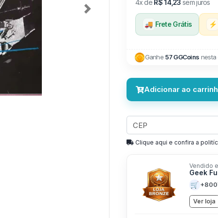
4x de
R$ 14,23
sem juros
Next
🚚
Frete Grátis
⚡
Ganhe
57 GGCoins
nesta
Adicionar ao carrin
Clique aqui e confira a politíc
Vendido e
Geek Fu
🛒
+800
Ver loja