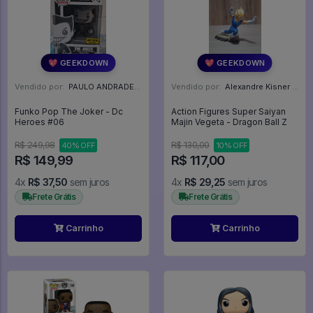
💖 GEEKDOWN
💖 GEEKDOWN
Vendido por:
PAULO ANDRADE - RJ
Vendido por:
Alexandre Kisner - PR
Funko Pop The Joker - Dc
Action Figures Super Saiyan
Heroes #06
Majin Vegeta - Dragon Ball Z
R$ 249,98
R$ 130,00
40% OFF
10% OFF
R$ 149,99
R$ 117,00
4x
R$ 37,50
sem juros
4x
R$ 29,25
sem juros
Frete Grátis
Frete Grátis
Carrinho
Carrinho