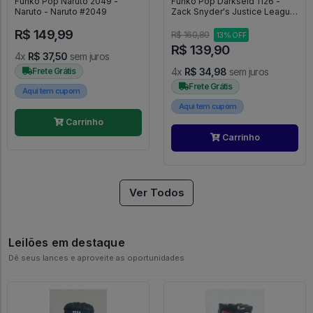
Funko Pop Naruto 2049 -
Funko Pop Darkseid 1126 -
Naruto - Naruto #2049
Zack Snyder's Justice League
#1126
R$ 149,99
R$ 160,80
13% OFF
R$ 139,90
4x
R$ 37,50
sem juros
Frete Grátis
4x
R$ 34,98
sem juros
Frete Grátis
Aqui tem cupom
Aqui tem cupom
Carrinho
Carrinho
Ver Todos
Leilões em destaque
Dê seus lances e aproveite as oportunidades