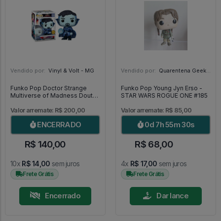
Vendido por:
Vinyl & Volt - MG
Vendido por:
Quarentena Geek Store - SP
Funko Pop Doctor Strange
Funko Pop Young Jyn Erso -
Multiverse of Madness Doutor
STAR WARS ROGUE ONE #185
Estranho Chase 1000 [Limited
Edition] - Doctor Strange
Valor arremate: R$ 200,00
Valor arremate: R$ 85,00
#1000
ENCERRADO
0d 7h 55m 29s
R$ 140,00
R$ 68,00
10x
R$ 14,00
sem juros
4x
R$ 17,00
sem juros
Frete Grátis
Frete Grátis
Encerrado
Dar lance