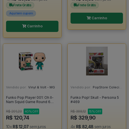
Frete Grátis
Frete Grátis
Aqui tem cupom
Carrinho
Carrinho
Vendido por:
Vinyl & Volt - MG
Vendido por:
PopStore Colecionáveis - MG
Funko Pop Player 001: Oh Il-
Funko Pop! Skull - Persona 5
Nam Squid Game Round 6
#469
1223 - Round Six #1223
R$ 201,23
R$ 388,12
40% OFF
15% OFF
R$ 120,74
R$ 329,90
10x
R$ 12,07
sem juros
4x
R$ 82,48
sem juros