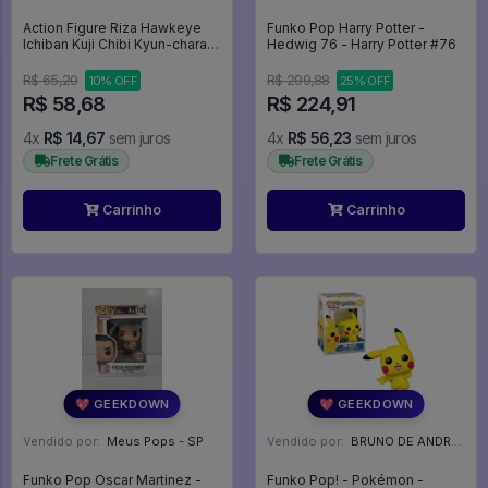
Action Figure Riza Hawkeye
Funko Pop Harry Potter -
Ichiban Kuji Chibi Kyun-chara
Hedwig 76 - Harry Potter #76
Banpresto - Fullmetal
Alchemist
R$ 65,20
R$ 299,88
10% OFF
25% OFF
R$ 58,68
R$ 224,91
4x
R$ 14,67
sem juros
4x
R$ 56,23
sem juros
Frete Grátis
Frete Grátis
Carrinho
Carrinho
💖 GEEKDOWN
💖 GEEKDOWN
Vendido por:
Meus Pops - SP
Vendido por:
BRUNO DE ANDRADE CLEMENTE - SC
Funko Pop Oscar Martinez -
Funko Pop! - Pokémon -