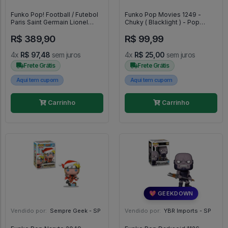
Funko Pop! Football / Futebol
Funko Pop Movies 1249 -
Paris Saint Germain Lionel
Chuky ( Blacklight ) - Pop
Messi - fultebool #50
Movies #1249
R$ 389,90
R$ 99,99
4x
R$ 97,48
sem juros
4x
R$ 25,00
sem juros
Frete Grátis
Frete Grátis
Aqui tem cupom
Aqui tem cupom
Carrinho
Carrinho
💖 GEEKDOWN
Vendido por:
Sempre Geek - SP
Vendido por:
YBR Imports - SP