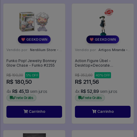
💖 GEEKDOWN
💖 GEEKDOWN
Vendido por:
Nerdilium Store - SP
Vendido por:
Artigos Miranda - RJ
Funko Pop! Jewelry Bonney
Action Figure Übel -
Glow Chase - Funko #2255
Desktop×Decorate
Collections - Frieren: Beyond
Journey’s End
R$ 190,00
R$ 352,60
5% OFF
40% OFF
R$ 180,50
R$ 211,56
4x
R$ 45,13
sem juros
4x
R$ 52,89
sem juros
Frete Grátis
Frete Grátis
Carrinho
Carrinho