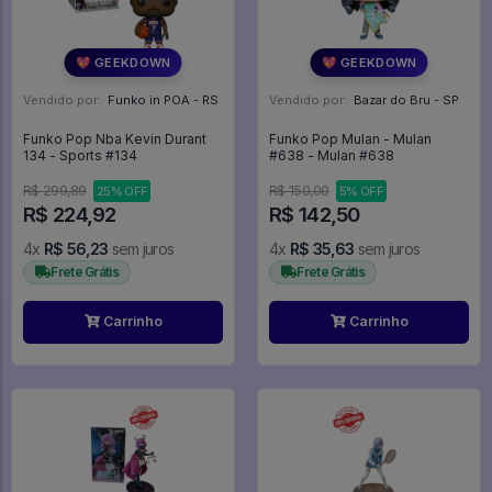
💖 GEEKDOWN
💖 GEEKDOWN
Vendido por:
Funko in POA - RS
Vendido por:
Bazar do Bru - SP
Funko Pop Nba Kevin Durant
Funko Pop Mulan - Mulan
134 - Sports #134
#638 - Mulan #638
R$ 299,89
R$ 150,00
25% OFF
5% OFF
R$ 224,92
R$ 142,50
4x
R$ 56,23
sem juros
4x
R$ 35,63
sem juros
Frete Grátis
Frete Grátis
Carrinho
Carrinho