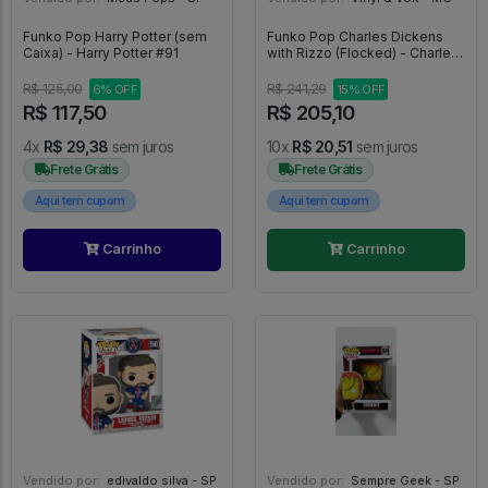
Funko Pop Harry Potter (sem
Funko Pop Charles Dickens
Caixa) - Harry Potter #91
with Rizzo (Flocked) - Charles
Dickens #1456
R$ 125,00
R$ 241,29
6% OFF
15% OFF
R$ 117,50
R$ 205,10
4x
R$ 29,38
sem juros
10x
R$ 20,51
sem juros
Frete Grátis
Frete Grátis
Aqui tem cupom
Aqui tem cupom
Carrinho
Carrinho
Vendido por:
edivaldo silva - SP
Vendido por:
Sempre Geek - SP