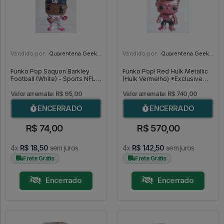
Vendido por:
Quarentena Geek Store - SP
Vendido por:
Quarentena Geek Store - SP
Funko Pop Saquon Barkley
Funko Pop! Red Hulk Metallic
Football (White) - Sports NFL
(Hulk Vermelho) *Exclusive
#118
SDCC 2013* MUITO RARO -
Marvel #31
Valor arremate: R$ 95,00
Valor arremate: R$ 740,00
ENCERRADO
ENCERRADO
R$ 74,00
R$ 570,00
4x
R$ 18,50
sem juros
4x
R$ 142,50
sem juros
Frete Grátis
Frete Grátis
Encerrado
Encerrado