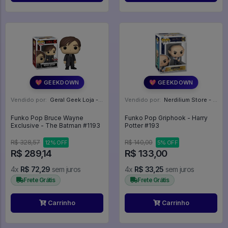
💖 GEEKDOWN
💖 GEEKDOWN
Vendido por:
Geral Geek Loja - SP
Vendido por:
Nerdilium Store - SP
Funko Pop Bruce Wayne
Funko Pop Griphook - Harry
Exclusive - The Batman #1193
Potter #193
R$ 328,57
R$ 140,00
12% OFF
5% OFF
R$ 289,14
R$ 133,00
4x
R$ 72,29
sem juros
4x
R$ 33,25
sem juros
Frete Grátis
Frete Grátis
Carrinho
Carrinho