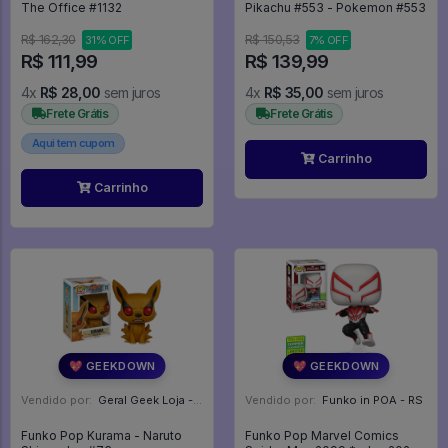
The Office #1132
Pikachu #553 - Pokemon #553
R$ 162,30
R$ 150,53
31% OFF
7% OFF
R$ 111,99
R$ 139,99
4x
R$ 28,00
sem juros
4x
R$ 35,00
sem juros
Frete Grátis
Frete Grátis
Aqui tem cupom
Carrinho
Carrinho
💖 GEEKDOWN
💖 GEEKDOWN
Vendido por:
Geral Geek Loja - SP
Vendido por:
Funko in POA - RS
Funko Pop Kurama - Naruto
Funko Pop Marvel Comics