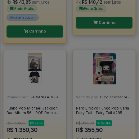
4x
R$ 43,85
sem juros
4x
R$ 140,42
sem juros
Frete Grátis
Frete Grátis
Aqui tem cupom
Carrinho
Carrinho
Vendido por:
FABIANO ALVES - RJ
Vendido por:
O Colecionador - SP
Funko Pop Michael Jackson
Raro E Novo Funko Pop Carla
Bad Album 56 - POP Rocks
Fairy Tail - Fairy Tail #285
#56
R$ 1.500,33
R$ 395,00
10% OFF
10% OFF
R$ 1.350,30
R$ 355,50