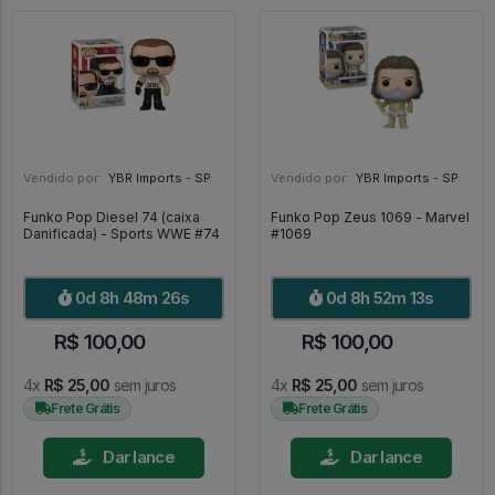
Vendido por:
YBR Imports - SP
Vendido por:
YBR Imports - SP
Funko Pop Diesel 74 (caixa
Funko Pop Zeus 1069 - Marvel
Danificada) - Sports WWE #74
#1069
0d 8h 48m 25s
0d 8h 52m 12s
R$ 100,00
R$ 100,00
4x
R$ 25,00
sem juros
4x
R$ 25,00
sem juros
Frete Grátis
Frete Grátis
Dar lance
Dar lance