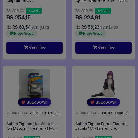
Shippuden #73
Spider Man 2099 *sdcc 2022*
- Spiderman - Homem Aranha
- Marvel #1059
R$ 299,00
R$ 299,88
15% OFF
25% OFF
R$ 254,15
R$ 224,91
4x
R$ 63,54
sem juros
4x
R$ 56,23
sem juros
Frete Grátis
Frete Grátis
Carrinho
Carrinho
💖 GEEKDOWN
💖 GEEKDOWN
Vendido por:
Alexandre Kisner - PR
Vendido por:
Tanuki Colecionáveis - SP
Action Figures Hot Wheels -
Action Figure: Fern - Elcoco -
Ion Motors Thresher - Hw
Escala 1/7 - Frieren E A
Screen Time 2/10 Fast &
Jornada Para O Além
Furious Spy Racers - Velozes