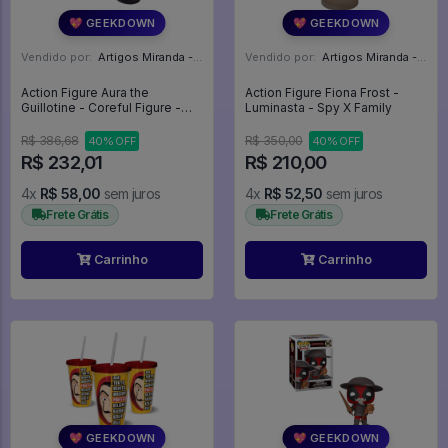
💖 GEEKDOWN
💖 GEEKDOWN
Vendido por:
Artigos Miranda - RJ
Vendido por:
Artigos Miranda - RJ
Action Figure Aura the
Action Figure Fiona Frost -
Guillotine - Coreful Figure -
Luminasta - Spy X Family
Frieren Beyond Journey's End
R$ 386,68
R$ 350,00
40% OFF
40% OFF
R$ 232,01
R$ 210,00
4x
R$ 58,00
sem juros
4x
R$ 52,50
sem juros
Frete Grátis
Frete Grátis
Carrinho
Carrinho
💖 GEEKDOWN
💖 GEEKDOWN