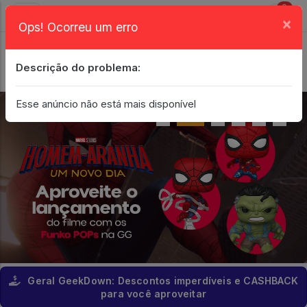
0
×
Ops! Ocorreu um erro
Login
| Entrar
Descrição do problema:
Minha Conta
Esse anúncio não está mais disponível
Geral GeekDown: Descontos imperdíveis e CASHBACK
para você aproveitar