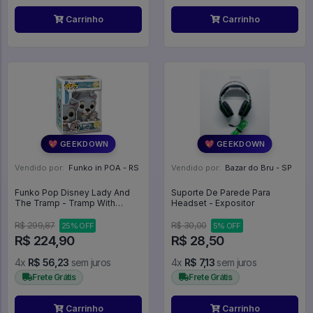
Carrinho
Carrinho
💖 GEEKDOWN
💖 GEEKDOWN
Vendido por:
Funko in POA - RS
Vendido por:
Bazar do Bru - SP
Funko Pop Disney Lady And
Suporte De Parede Para
The Tramp - Tramp With
Headset - Expositor
Puppy 1554 A Dama E O
Vagabundo - Disney #1554
R$ 299,87
R$ 30,00
25% OFF
5% OFF
R$ 224,90
R$ 28,50
4x
R$ 56,23
sem juros
4x
R$ 7,13
sem juros
Frete Grátis
Frete Grátis
Carrinho
Carrinho