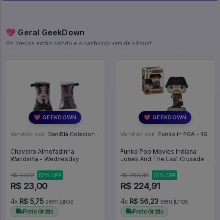
💖 Geral GeekDown
Os preços estão caindo e o cashback vem de bônus!
💖 GEEKDOWN
💖 GEEKDOWN
Vendido por:
DaniBlá Colecionáveis - SP
Vendido por:
Funko in POA - RS
Chaveiro Almofadinha
Funko Pop Movies Indiana
Wandinha - Wednesday
Jones And The Last Crusade -
Henry Jones Sr. 1354 - Movies
#1354
R$ 47,92
R$ 299,88
52% OFF
25% OFF
R$ 23,00
R$ 224,91
4x
R$ 5,75
sem juros
4x
R$ 56,23
sem juros
Frete Grátis
Frete Grátis