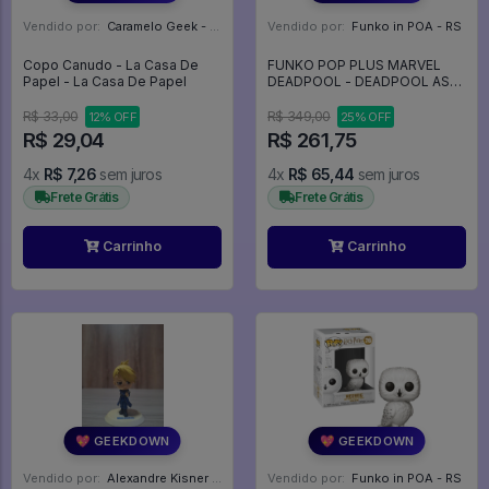
Vendido por:
Caramelo Geek - DF
Vendido por:
Funko in POA - RS
Copo Canudo - La Casa De
FUNKO POP PLUS MARVEL
Papel - La Casa De Papel
DEADPOOL - DEADPOOL AS
DON QUIXOTE 1492 - Marvel
#1492
R$ 33,00
R$ 349,00
12% OFF
25% OFF
R$ 29,04
R$ 261,75
4x
R$ 7,26
sem juros
4x
R$ 65,44
sem juros
Frete Grátis
Frete Grátis
Carrinho
Carrinho
💖 GEEKDOWN
💖 GEEKDOWN
Vendido por:
Alexandre Kisner - PR
Vendido por:
Funko in POA - RS