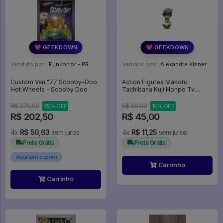
💖 GEEKDOWN
💖 GEEKDOWN
Vendido por:
Funkorror - PR
Vendido por:
Alexandre Kisner - PR
Custom Van "77 Scooby-Doo
Action Figures Makoto
Hot Wheels - Scooby Doo
Tachibana Kuji Honpo Tv
Anime Free! Sugar Cake -
FREE!
R$ 270,00
R$ 50,00
25% OFF
10% OFF
R$ 202,50
R$ 45,00
4x
R$ 50,63
sem juros
4x
R$ 11,25
sem juros
Frete Grátis
Frete Grátis
Aqui tem cupom
Carrinho
Carrinho