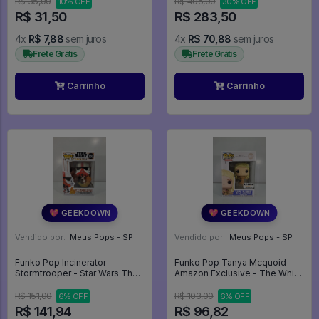
R$ 35,00
R$ 405,00
10% OFF
30% OFF
E Furiosos
R$ 31,50
R$ 283,50
4x
R$ 7,88
sem juros
4x
R$ 70,88
sem juros
Frete Grátis
Frete Grátis
Carrinho
Carrinho
💖 GEEKDOWN
💖 GEEKDOWN
Vendido por:
Meus Pops - SP
Vendido por:
Meus Pops - SP
Funko Pop Incinerator
Funko Pop Tanya Mcquoid -
Stormtrooper - Star Wars The
Amazon Exclusive - The White
Mandalorian #350
Lotus #1651
R$ 151,00
R$ 103,00
6% OFF
6% OFF
R$ 141,94
R$ 96,82