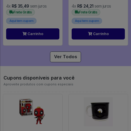
4x
R$ 35,49
sem juros
4x
R$ 24,21
sem juros
Frete Grátis
Frete Grátis
Aqui tem cupom
Aqui tem cupom
Carrinho
Carrinho
Ver Todos
Cupons disponíveis para você
Aproveite produtos com cupons especiais