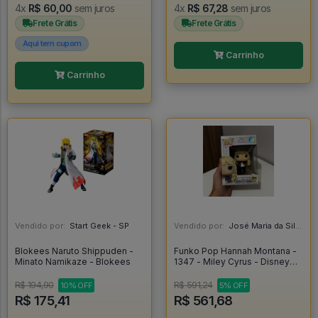
4x
R$ 60,00
sem juros
4x
R$ 67,28
sem juros
Frete Grátis
Frete Grátis
Aqui tem cupom
Carrinho
Carrinho
Vendido por:
Start Geek - SP
Vendido por:
José Maria da Silva Junior - AL
Blokees Naruto Shippuden -
Funko Pop Hannah Montana -
Minato Namikaze - Blokees
1347 - Miley Cyrus - Disney
Channel - Disney 100 - Disney
100 Hannah Montana #1347
R$ 194,90
R$ 591,24
10% OFF
5% OFF
R$ 175,41
R$ 561,68