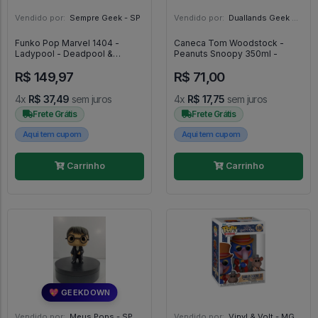
Vendido por:
Sempre Geek - SP
Vendido por:
Duallands Geek Store - RS
Funko Pop Marvel 1404 -
Caneca Tom Woodstock -
Ladypool - Deadpool &
Peanuts Snoopy 350ml -
Wolverine #1404
R$ 149,97
R$ 71,00
4x
R$ 37,49
sem juros
4x
R$ 17,75
sem juros
Frete Grátis
Frete Grátis
Aqui tem cupom
Aqui tem cupom
Carrinho
Carrinho
💖 GEEKDOWN
Vendido por:
Meus Pops - SP
Vendido por:
Vinyl & Volt - MG