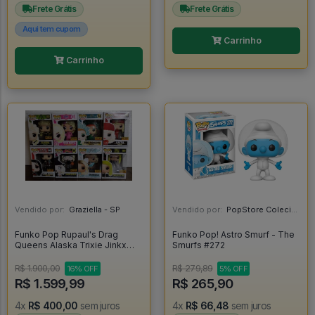
Frete Grátis
Frete Grátis
Aqui tem cupom
Carrinho
Carrinho
Vendido por:
Graziella - SP
Vendido por:
PopStore Colecionáveis - MG
Funko Pop Rupaul's Drag
Funko Pop! Astro Smurf - The
Queens Alaska Trixie Jinkx
Smurfs #272
Katya Adore Sharon Shangela
Pabllo Drags - Rupaul Drags
R$ 1.900,00
R$ 279,89
16% OFF
5% OFF
Race #1
R$ 1.599,99
R$ 265,90
4x
R$ 400,00
sem juros
4x
R$ 66,48
sem juros