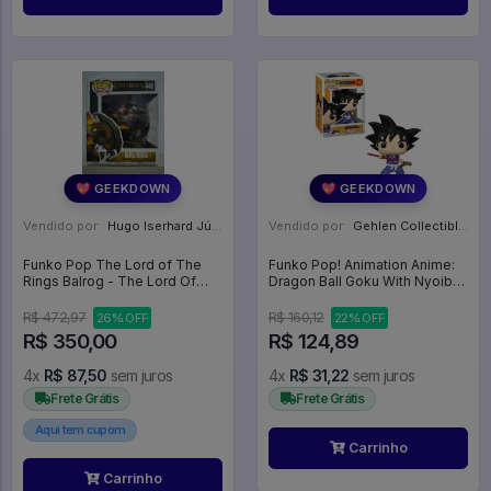
💖 GEEKDOWN
💖 GEEKDOWN
Vendido por:
Hugo Iserhard Júnior - RS
Vendido por:
Gehlen Collectibles - RS
Funko Pop The Lord of The
Funko Pop! Animation Anime:
Rings Balrog - The Lord Of
Dragon Ball Goku With Nyoibo
The Rings #448
( Com Bastão Mágico) #1922 -
Dragon Ball #1922
R$ 472,97
R$ 160,12
26% OFF
22% OFF
R$ 350,00
R$ 124,89
4x
R$ 87,50
sem juros
4x
R$ 31,22
sem juros
Frete Grátis
Frete Grátis
Aqui tem cupom
Carrinho
Carrinho