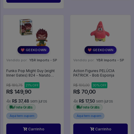
💖 GEEKDOWN
💖 GEEKDOWN
Vendido por:
YBR Imports - SP
Vendido por:
YBR Imports - SP
Funko Pop Might Guy (eight
Action Figures PELÚCIA
Inner Gates) 824 - Naruto
PATRICK - Bob Esponja
Shipuuden #824
R$ 189,75
R$ 100,00
21% OFF
30% OFF
R$ 149,90
R$ 70,00
4x
R$ 37,48
sem juros
4x
R$ 17,50
sem juros
Frete Grátis
Frete Grátis
Aqui tem cupom
Aqui tem cupom
Carrinho
Carrinho