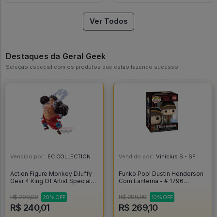
Ver Todos
Destaques da Geral Geek
Seleção especial com os produtos que estão fazendo sucesso
Vendido por:
EC COLLECTION - SP
Vendido por:
Vinicius S - SP
Action Figure Monkey D.luffy
Funko Pop! Dustin Henderson
Gear 4 King Of Artist Special
Com Lanterna - # 1796
Ver. Banpresto - One Piece -
Stranger Things T5 - Stranger
One Piece
Things #1
R$ 299,90
R$ 299,00
20% OFF
10% OFF
R$ 240,01
R$ 269,10