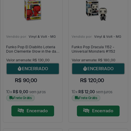
Vendido por:
Vinyl & Volt - MG
Vendido por:
Vinyl & Volt - MG
Funko Pop El Diablito Loteria
Funko Pop Dracula 1152 -
Don Clemente Glow in the dark
Universal Monsters #1152
03 [Special Edition] - Loteria
#03
Valor arremate: R$ 130,00
Valor arremate: R$ 180,00
ENCERRADO
ENCERRADO
R$ 90,00
R$ 120,00
10x
R$ 9,00
sem juros
10x
R$ 12,00
sem juros
Frete Grátis
Frete Grátis
Encerrado
Encerrado