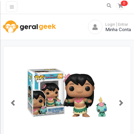
0
Login
| Entrar
Minha Conta
Previous
Next