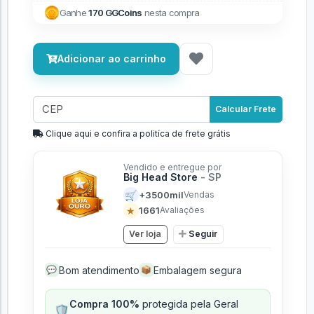
Ganhe
170 GGCoins
nesta compra
Adicionar ao carrinho
Calcular Frete
Clique aqui e confira a politíca de frete grátis
Vendido e entregue por
Big Head Store
- SP
🛒
+3500mil
Vendas
★
1661
Avaliações
Ver loja
Seguir
Bom atendimento
Embalagem segura
💬
📦
Compra 100%
protegida pela Geral
🛡️