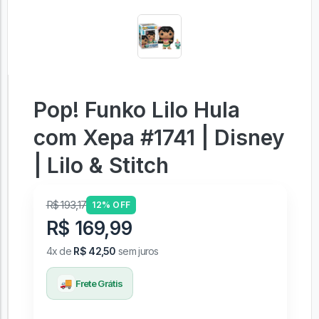
Pop! Funko Lilo Hula
com Xepa #1741 | Disney
| Lilo & Stitch
R$ 193,17
12% OFF
R$ 169,99
4x de
R$ 42,50
sem juros
🚚
Frete Grátis