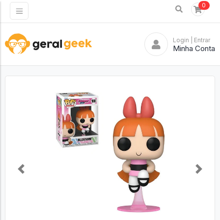
0
Login
| Entrar
Minha Conta
Previous
Next