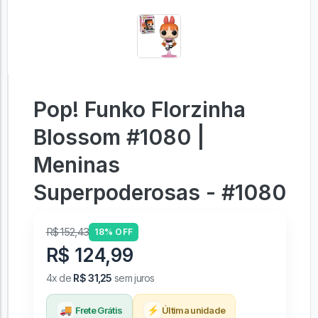
Pop! Funko Florzinha
Blossom #1080 |
Meninas
Superpoderosas - #1080
R$ 152,43
18% OFF
R$ 124,99
4x de
R$ 31,25
sem juros
🚚
⚡
Frete Grátis
Última unidade