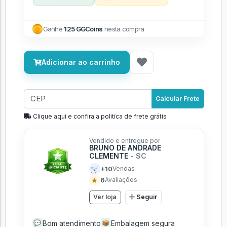
Ganhe
125 GGCoins
nesta compra
Adicionar ao carrinho
Calcular Frete
Clique aqui e confira a politíca de frete grátis
Vendido e entregue por
BRUNO DE ANDRADE
CLEMENTE
- SC
🛒
+10
Vendas
★
6
Avaliações
Ver loja
Seguir
Bom atendimento
Embalagem segura
💬
📦