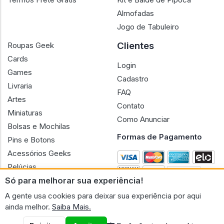
Almofadas
Jogo de Tabuleiro
Clientes
Roupas Geek
Cards
Login
Games
Cadastro
Livraria
FAQ
Artes
Contato
Miniaturas
Como Anunciar
Bolsas e Mochilas
Formas de Pagamento
Pins e Botons
Acessórios Geeks
Pelúcias
Só para melhorar sua experiência!
Bonecas
A gente usa cookies para deixar sua experiência por aqui
ainda melhor.
Saiba Mais.