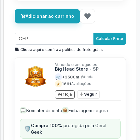
Adicionar ao carrinho
Calcular Frete
Clique aqui e confira a politíca de frete grátis
Vendido e entregue por
Big Head Store
- SP
🛒
+3500mil
Vendas
★
1661
Avaliações
Ver loja
Seguir
Bom atendimento
Embalagem segura
💬
📦
Compra 100%
protegida pela Geral
🛡️
Geek