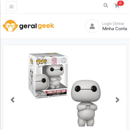
0
Login
| Entrar
Minha Conta
Previous
Next