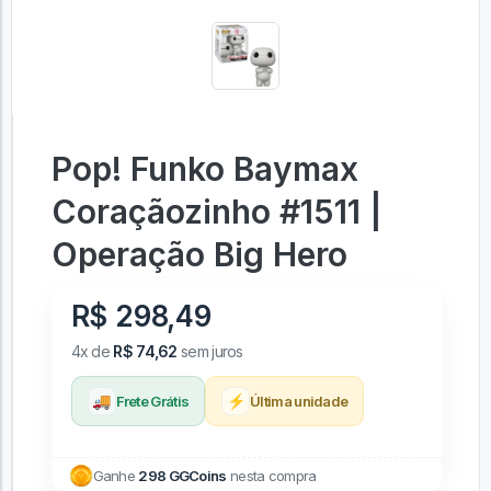
Pop! Funko Baymax
Coraçãozinho #1511 |
Operação Big Hero
R$ 298,49
4x de
R$ 74,62
sem juros
🚚
⚡
Frete Grátis
Última unidade
Ganhe
298 GGCoins
nesta compra