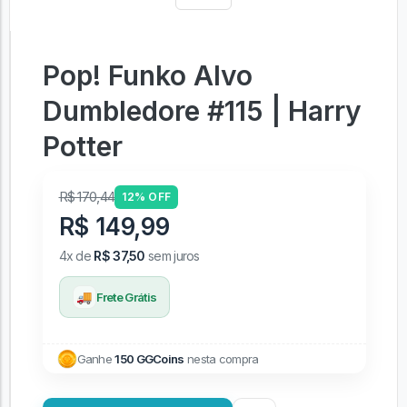
Pop! Funko Alvo
Dumbledore #115 | Harry
Potter
R$ 170,44
12% OFF
R$ 149,99
4x de
R$ 37,50
sem juros
🚚
Frete Grátis
Ganhe
150 GGCoins
nesta compra