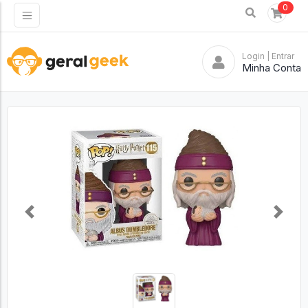
0
Login
| Entrar
Minha Conta
Previous
Next