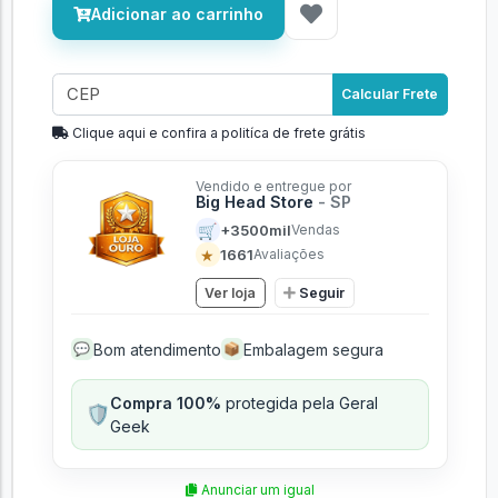
Adicionar ao carrinho
Calcular Frete
Clique aqui e confira a politíca de frete grátis
Vendido e entregue por
Big Head Store
- SP
🛒
+3500mil
Vendas
★
1661
Avaliações
Ver loja
Seguir
Bom atendimento
Embalagem segura
💬
📦
Compra 100%
protegida pela Geral
🛡️
Geek
Anunciar um igual