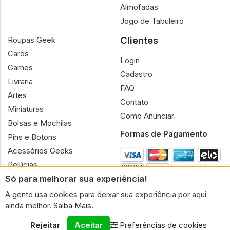
Almofadas
Jogo de Tabuleiro
Clientes
Roupas Geek
Cards
Login
Games
Cadastro
Livraria
FAQ
Artes
Contato
Miniaturas
Como Anunciar
Bolsas e Mochilas
Formas de Pagamento
Pins e Botons
Acessórios Geeks
Pelúcias
Só para melhorar sua experiência!
Bonecas
A gente usa cookies para deixar sua experiência por aqui
ainda melhor.
Saiba Mais.
Rejeitar
Aceitar
Preferências de cookies