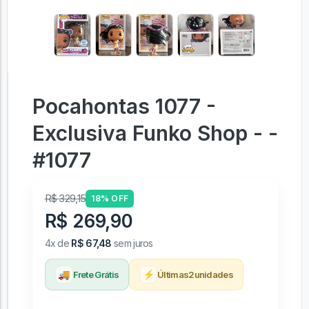
Pocahontas 1077 -
Exclusiva Funko Shop - -
#1077
R$ 329,15
18% OFF
R$ 269,90
4x de
R$ 67,48
sem juros
🚚
⚡
Frete Grátis
Últimas
2
unidades