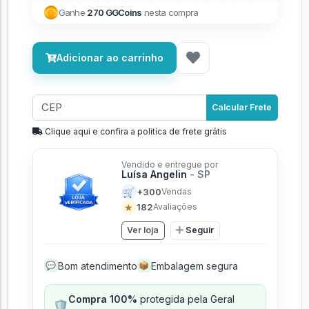
Ganhe
270 GGCoins
nesta compra
Adicionar ao carrinho
Calcular Frete
Clique aqui e confira a politíca de frete grátis
Vendido e entregue por
Luísa Angelin
- SP
🛒
+300
Vendas
★
182
Avaliações
Ver loja
Seguir
Bom atendimento
Embalagem segura
💬
📦
Compra 100%
protegida pela Geral
🛡️