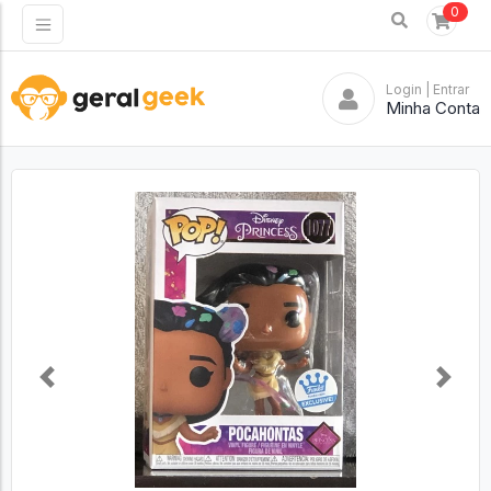
0
Login
| Entrar
Minha Conta
Previous
Next