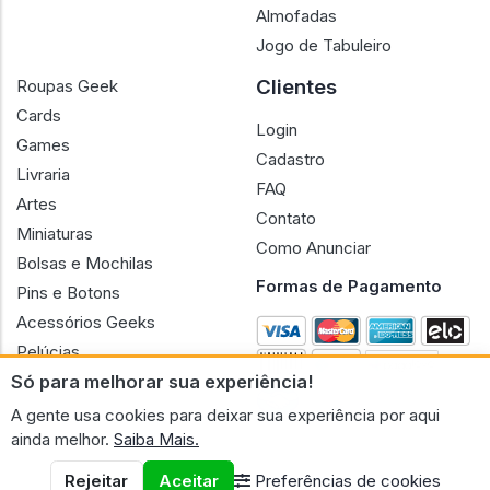
Almofadas
Jogo de Tabuleiro
Clientes
Roupas Geek
Cards
Login
Games
Cadastro
Livraria
FAQ
Artes
Contato
Miniaturas
Como Anunciar
Bolsas e Mochilas
Formas de Pagamento
Pins e Botons
Acessórios Geeks
Pelúcias
Só para melhorar sua experiência!
Bonecas
A gente usa cookies para deixar sua experiência por aqui
ainda melhor.
Saiba Mais.
Rejeitar
Aceitar
Preferências de cookies