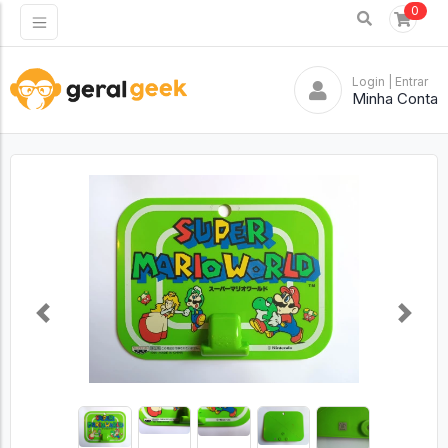
0
Login
| Entrar
Minha Conta
Previous
Next