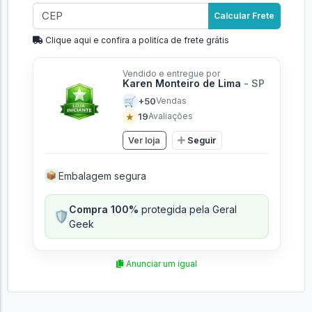
Calcular Frete
Clique aqui e confira a politíca de frete grátis
Vendido e entregue por
Karen Monteiro de Lima
- SP
🛒
+50
Vendas
★
19
Avaliações
Ver loja
Seguir
Embalagem segura
📦
Compra 100%
protegida pela Geral
🛡️
Geek
Anunciar um igual