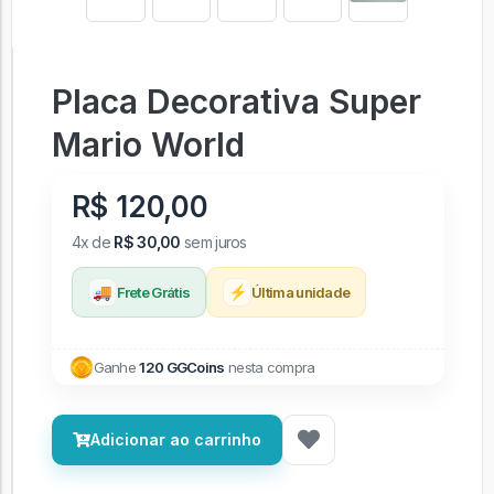
Placa Decorativa Super
Mario World
R$ 120,00
4x de
R$ 30,00
sem juros
🚚
⚡
Frete Grátis
Última unidade
Ganhe
120 GGCoins
nesta compra
Adicionar ao carrinho