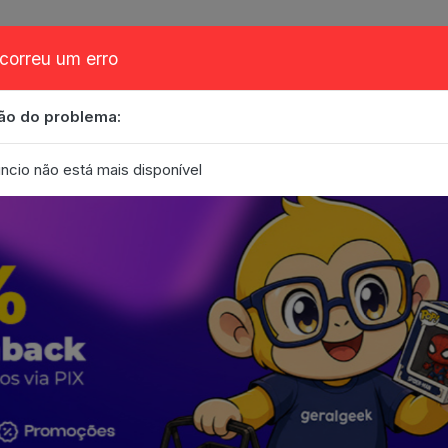
correu um erro
ão do problema:
obre
Cupom
FAQ
Contato
Eventos
Blog
ncio não está mais disponível