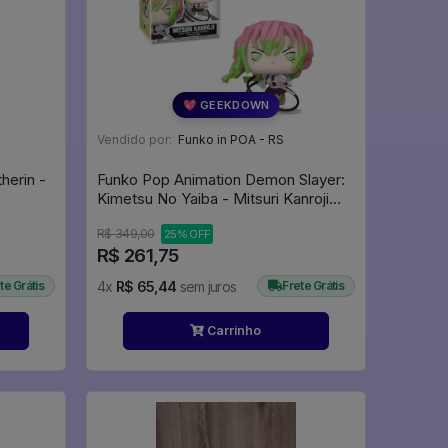
💖 GEEKDOWN
Vendido por:
Funko in POA - RS
herin -
Funko Pop Animation Demon Slayer:
Kimetsu No Yaiba - Mitsuri Kanroji
1852 - Animation #1852
R$ 349,00
25% OFF
R$ 261,75
te Grátis
4x
R$ 65,44
sem juros
Frete Grátis
Carrinho