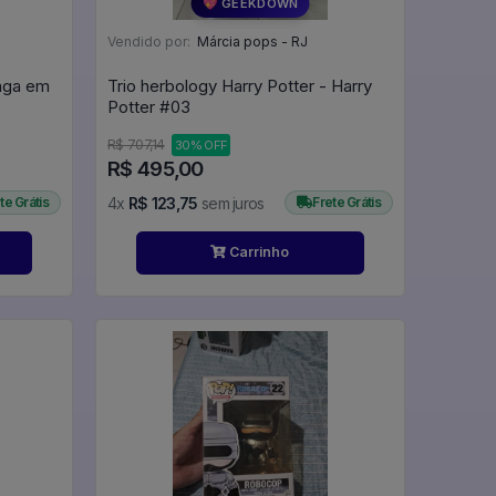
💖 GEEKDOWN
Vendido por:
Márcia pops - RJ
inga em
Trio herbology Harry Potter - Harry
Potter #03
R$ 707,14
30% OFF
R$ 495,00
te Grátis
4x
R$ 123,75
sem juros
Frete Grátis
Carrinho