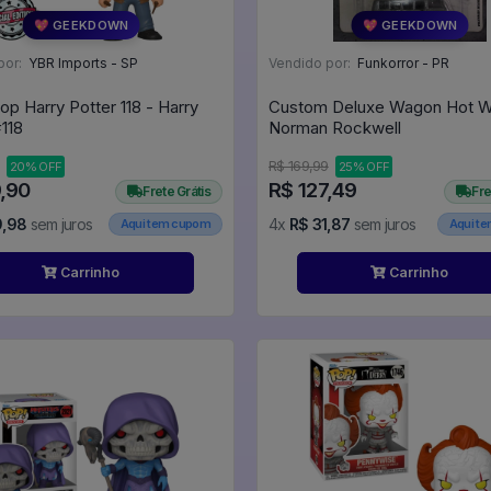
💖 GEEKDOWN
💖 GEEKDOWN
por:
YBR Imports - SP
Vendido por:
Funkorror - PR
op Harry Potter 118 - Harry
Custom Deluxe Wagon Hot W
ter #118
Norman Rockwell
R$ 169,99
20% OFF
25% OFF
9,90
R$ 127,49
Frete Grátis
Fre
9,98
sem juros
4x
R$ 31,87
sem juros
Aqui tem cupom
Aqui t
Carrinho
Carrinho