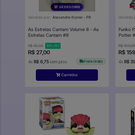
💖 GEEKDOWN
Vendido por:
Alexandre Kisner - PR
Vendido 
As Estrelas Cantam Volume 8 - As
Funko P
Estrelas Cantam #8
Pot
R$ 30,00
R$ 199,88
10% OFF
R$ 27,00
R$ 15
4x
R$ 6,75
sem juros
Frete Grátis
4x
R$ 3
Carrinho