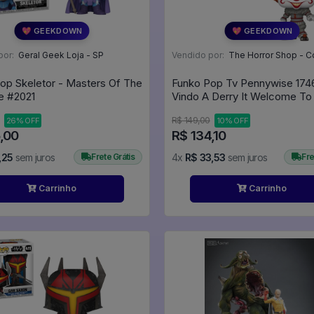
💖 GEEKDOWN
💖 GEEKDOWN
por:
Geral Geek Loja - SP
Vendido por:
The Horror Shop - Colecion
op Skeletor - Masters Of The
Funko Pop Tv Pennywise 17
Universe #2021
Vindo A Derry It Welcome To 
Welcome To Derry #1746
R$ 149,00
26% OFF
10% OFF
,00
R$ 134,10
,25
sem juros
Frete Grátis
4x
R$ 33,53
sem juros
Fre
Carrinho
Carrinho