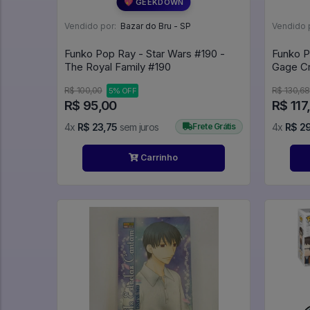
💖 GEEKDOWN
Vendido por:
Bazar do Bru - SP
Vendido 
Funko Pop Ray - Star Wars #190 -
Funko P
The Royal Family #190
R$ 100,00
R$ 130,68
5% OFF
R$ 95,00
R$ 117
4x
R$ 23,75
sem juros
Frete Grátis
4x
R$ 2
Carrinho