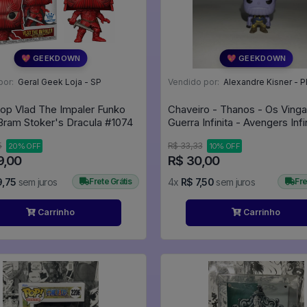
💖 GEEKDOWN
💖 GEEKDOWN
por:
Geral Geek Loja - SP
Vendido por:
Alexandre Kisner - P
op Vlad The Impaler Funko
Chaveiro - Thanos - Os Ving
Shop - Bram Stoker's Dracula #1074
Guerra Infinita - Avengers Infi
5
R$ 33,33
20% OFF
10% OFF
9,00
R$ 30,00
9,75
sem juros
Frete Grátis
4x
R$ 7,50
sem juros
Fre
Carrinho
Carrinho