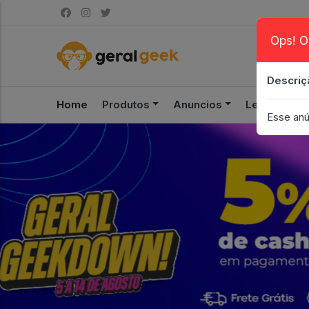
Ops! O
Descriç
Home
Produtos
Anuncios
Leilão
S
Esse anú