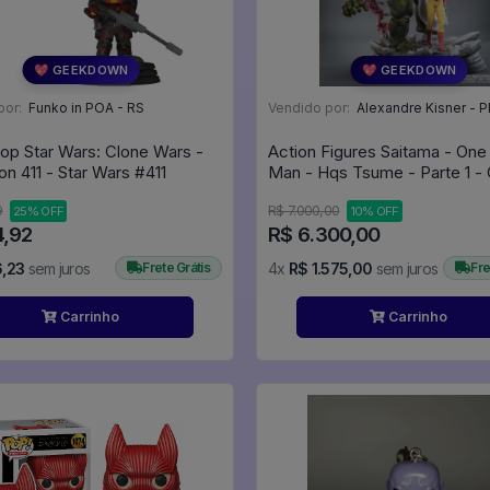
💖 GEEKDOWN
💖 GEEKDOWN
por:
Funko in POA - RS
Vendido por:
Alexandre Kisner - P
op Star Wars: Clone Wars -
Action Figures Saitama - On
Gar Saxon 411 - Star Wars #411
Man - Hqs Tsume - Parte 1 -
Punch Man
9
R$ 7.000,00
25% OFF
10% OFF
4,92
R$ 6.300,00
6,23
sem juros
Frete Grátis
4x
R$ 1.575,00
sem juros
Fre
Carrinho
Carrinho