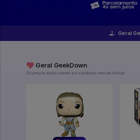
Geral G
💖 Geral GeekDown
Os preços estão caindo e o cashback vem de bônus!