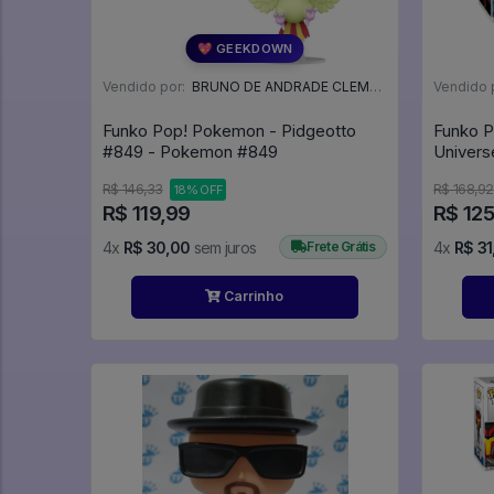
💖 GEEKDOWN
Vendido por:
BRUNO DE ANDRADE CLEMENTE - SC
Vendido 
Funko Pop! Pokemon - Pidgeotto
Funko P
#849 - Pokemon #849
R$ 146,33
R$ 168,92
18% OFF
R$ 119,99
R$ 125
4x
R$ 30,00
sem juros
Frete Grátis
4x
R$ 31
Carrinho