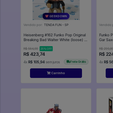
💖 GEEKDOWN
Vendido por:
TENDA FUN - SP
Vendido 
Heisenberg #162 Funko Pop Original
Funko P
Breaking Bad Walter White (loose) -
Breaking Bad - #162 - Funko Pop -
R$ 564,99
R$ 299,8
25% OFF
#162 - FUNKO POP #162
R$ 423,74
R$ 22
4x
R$ 105,94
sem juros
Frete Grátis
4x
R$ 5
Carrinho