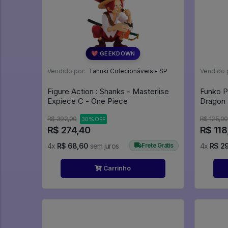
💖 GEEKDOWN
Vendido por:
Tanuki Colecionáveis - SP
Vendido 
Figure Action : Shanks - Masterlise
Funko P
Expiece C - One Piece
R$ 392,00
R$ 125,00
30% OFF
R$ 274,40
R$ 118
4x
R$ 68,60
sem juros
Frete Grátis
4x
R$ 2
Carrinho