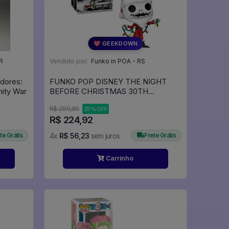
💖 GEEKDOWN
R
Vendido por:
Funko in POA - RS
adores:
FUNKO POP DISNEY THE NIGHT
nity War
BEFORE CHRISTMAS 30TH
ANNIVERSARY - SANTA JACK 1383 -
R$ 299,89
25% OFF
Disney #1383
R$ 224,92
te Grátis
4x
R$ 56,23
sem juros
Frete Grátis
Carrinho