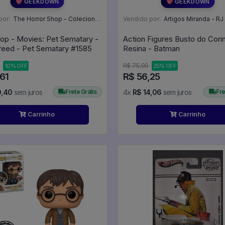
💖 GEEKDOWN
💖 GEEKDOWN
por:
The Horror Shop - Colecionáveis - MG
Vendido por:
Artigos Miranda - RJ
op - Movies: Pet Sematary -
Action Figures Busto do Cor
Gage Creed - Pet Sematary #1585
Resina - Batman
R$ 75,00
10% OFF
25% OFF
,61
R$ 56,25
9,40
sem juros
Frete Grátis
4x
R$ 14,06
sem juros
Fre
Carrinho
Carrinho