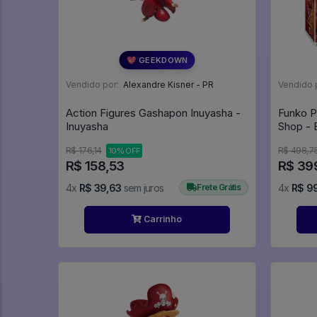
💖 GEEKDOWN
Vendido por:
Alexandre Kisner - PR
Vendido 
Action Figures Gashapon Inuyasha -
Funko P
Inuyasha
R$ 176,14
R$ 498,7
10% OFF
R$ 158,53
R$ 39
4x
R$ 39,63
sem juros
Frete Grátis
4x
R$ 9
Carrinho