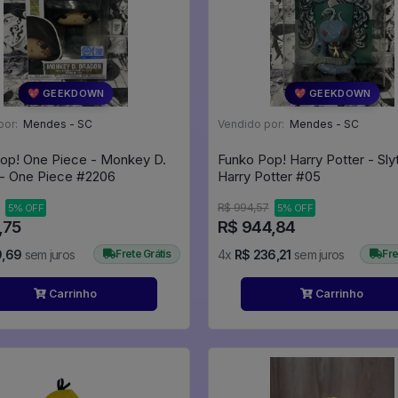
💖 GEEKDOWN
💖 GEEKDOWN
por:
Mendes - SC
Vendido por:
Mendes - SC
op! One Piece - Monkey D.
Funko Pop! Harry Potter - Slyt
Dragon - One Piece #2206
Harry Potter #05
R$ 994,57
5% OFF
5% OFF
,75
R$ 944,84
9,69
sem juros
Frete Grátis
4x
R$ 236,21
sem juros
Fre
Carrinho
Carrinho