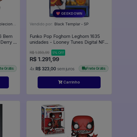
💖 GEEKDOWN
áveis - MG
Vendido por:
Black Templar - SP
46 Bem
Funko Pop Foghorn Leghorn 1635
Derry -
unidades - Looney Tunes Digital NFT
- ### #94
R$ 1.359,99
5% OFF
R$ 1.291,99
te Grátis
4x
R$ 323,00
sem juros
Frete Grátis
Carrinho