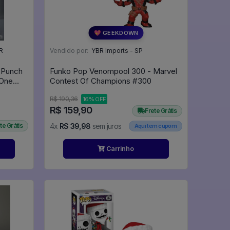
💖 GEEKDOWN
R
Vendido por:
YBR Imports - SP
e Punch
Funko Pop Venompool 300 - Marvel
 One
Contest Of Champions #300
R$ 190,36
16% OFF
R$ 159,90
Frete Grátis
te Grátis
4x
R$ 39,98
sem juros
Aqui tem cupom
Carrinho