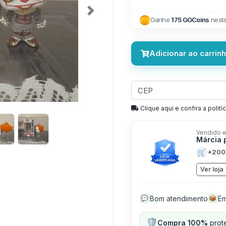
Next
Ganhe
175 GGCoins
nest
Adicionar ao carrin
Clique aqui e confira a politíc
Vendido e
Márcia 
🛒
+200
Ver loja
Bom atendimento
Em
💬
📦
🛡️
Compra 100%
prote