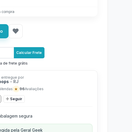
a compra
ho
Calcular Frete
a de frete grátis
 entregue por
pops
- RJ
★
96
Vendas
Avaliações
Seguir
balagem segura
gida pela Geral Geek