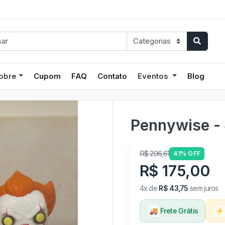
obre
Cupom
FAQ
Contato
Eventos
Blog
Pennywise -
R$ 296,61
41% OFF
R$ 175,00
4x de
R$ 43,75
sem juros
🚚
Frete Grátis
⚡