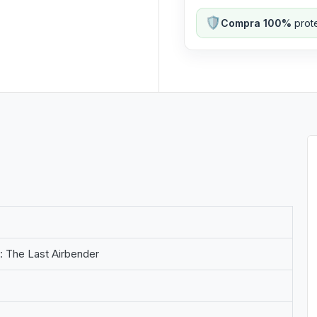
🛡️
Compra 100%
prote
: The Last Airbender