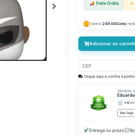
🚚
Frete Grátis
⚡
Next
Ganhe
249 GGCoins
nest
Adicionar ao carrin
Clique aqui e confira a politíc
Vendido e
Eduardo
🛒
+4
Ve
Ver loja
Entrega no prazo
Bo
✔
💬