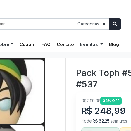
obre
Cupom
FAQ
Contato
Eventos
Blog
Pack Toph #
#537
R$ 399,98
38% OFF
R$ 248,99
4x de
R$ 62,25
sem juros