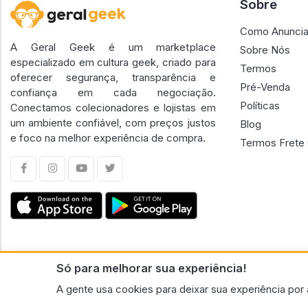
Sobre
Como Anuncia
A Geral Geek é um marketplace
Sobre Nós
especializado em cultura geek, criado para
Termos
oferecer segurança, transparência e
Pré-Venda
confiança em cada negociação.
Políticas
Conectamos colecionadores e lojistas em
um ambiente confiável, com preços justos
Blog
e foco na melhor experiência de compra.
Termos Frete 
Só para melhorar sua experiência!
CNPJ n.º 30.220.458/0001-17 - GERAL GEEK PORTAL ELETRONICO LTDA.
A gente usa cookies para deixar sua experiência por 
© 2026 Geral Geek