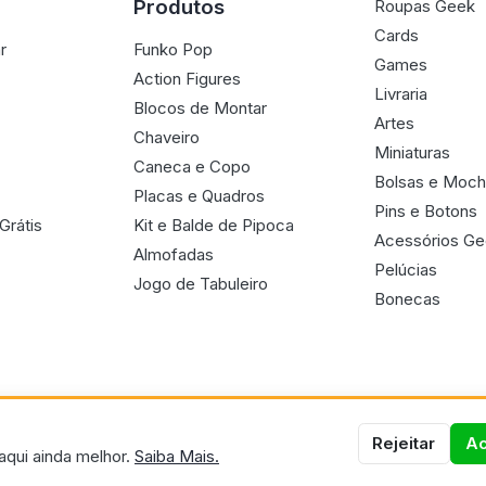
Produtos
Roupas Geek
Cards
r
Funko Pop
Games
Action Figures
Livraria
Blocos de Montar
Artes
Chaveiro
Miniaturas
Caneca e Copo
Bolsas e Moch
Placas e Quadros
Pins e Botons
Grátis
Kit e Balde de Pipoca
Acessórios G
Almofadas
Pelúcias
Jogo de Tabuleiro
Bonecas
Rejeitar
Ac
aqui ainda melhor.
Saiba Mais.