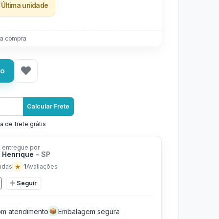
Última unidade
a compra
ho
Calcular Frete
a de frete grátis
 entregue por
 Henrique
- SP
★
1
ndas
Avaliações
Seguir
m atendimento
Embalagem segura
📦