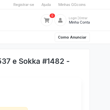
Registrar-se
Ajuda
Minhas GGcoins
0
Login
| Entrar
Minha Conta
Como Anunciar
537 e Sokka #1482 -