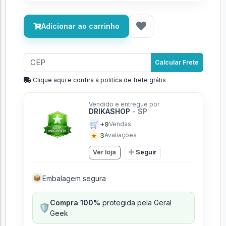
Adicionar ao carrinho
Calcular Frete
Clique aqui e confira a politíca de frete grátis
Vendido e entregue por
DRIKASHOP
- SP
🛒
+9
Vendas
★
3
Avaliações
Ver loja
Seguir
Embalagem segura
📦
Compra 100%
protegida pela Geral
🛡️
Geek