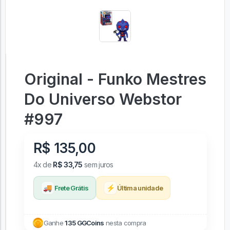
Original - Funko Mestres
Do Universo Webstor
#997
R$ 135,00
4x de
R$ 33,75
sem juros
🚚
⚡
Frete Grátis
Última unidade
Ganhe
135 GGCoins
nesta compra