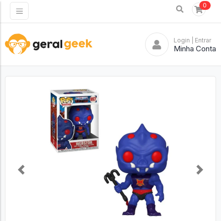
0
Login
| Entrar
Minha Conta
Previous
Next