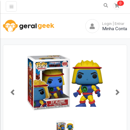
0
Login
| Entrar
Minha Conta
Previous
Next