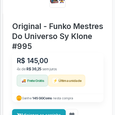
Original - Funko Mestres
Do Universo Sy Klone
#995
R$ 145,00
4x de
R$ 36,25
sem juros
🚚
⚡
Frete Grátis
Última unidade
Ganhe
145 GGCoins
nesta compra
Adicionar ao carrinho