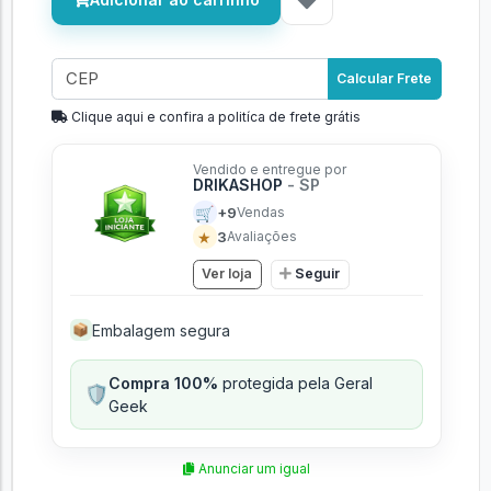
Calcular Frete
Clique aqui e confira a politíca de frete grátis
Vendido e entregue por
DRIKASHOP
- SP
🛒
+9
Vendas
★
3
Avaliações
Ver loja
Seguir
Embalagem segura
📦
Compra 100%
protegida pela Geral
🛡️
Geek
Anunciar um igual