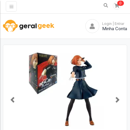
0
Login
| Entrar
Minha Conta
Previous
Next