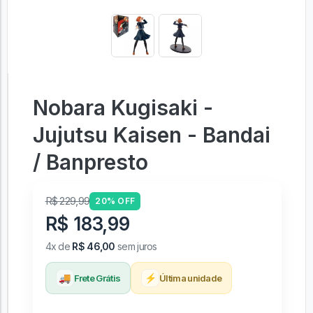
Nobara Kugisaki -
Jujutsu Kaisen - Bandai
/ Banpresto
R$ 229,99
20% OFF
R$ 183,99
4x de
R$ 46,00
sem juros
🚚
⚡
Frete Grátis
Última unidade