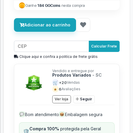
Ganhe
184 GGCoins
nesta compra
Adicionar ao carrinho
Calcular Frete
Clique aqui e confira a politíca de frete grátis
Vendido e entregue por
Produtos Variados
- SC
🛒
+20
Vendas
★
6
Avaliações
Ver loja
Seguir
Bom atendimento
Embalagem segura
💬
📦
Compra 100%
protegida pela Geral
🛡️