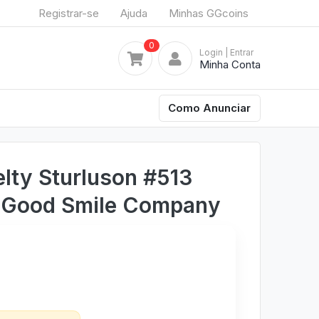
Registrar-se
Ajuda
Minhas GGcoins
0
Login
| Entrar
Minha Conta
Como Anunciar
lty Sturluson #513
2 Good Smile Company