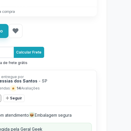
a compra
ho
Calcular Frete
a de frete grátis
 entregue por
Messias dos Santos
- SP
★
14
endas
Avaliações
Seguir
m atendimento
Embalagem segura
📦
gida pela Geral Geek