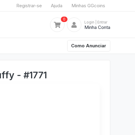
Registrar-se
Ajuda
Minhas GGcoins
0
Login
| Entrar
Minha Conta
Como Anunciar
ffy - #1771