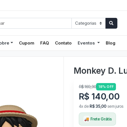
obre
Cupom
FAQ
Contato
Eventos
Blog
Monkey D. Lu
R$ 169,90
18% OFF
R$ 140,00
4x de
R$ 35,00
sem juros
🚚
Frete Grátis