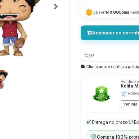
Next
Ganhe
140 GGCoins
nest
Adicionar ao carrin
Clique aqui e confira a politíc
Vendido e
Kalila 
🛒
+40
V
Ver loja
Entrega no prazo
Bo
✔
💬
🛡️
Compra 100%
prote