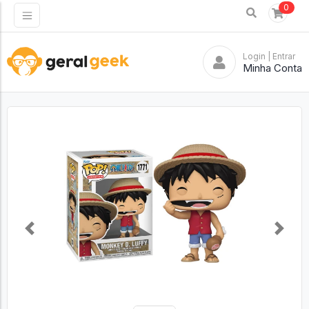
0
Login
| Entrar
Minha Conta
Previous
Next