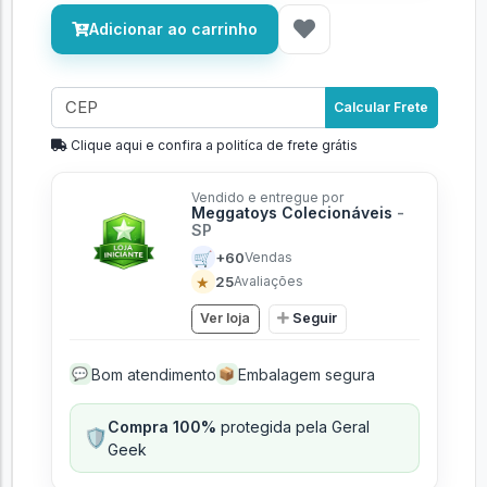
Adicionar ao carrinho
Calcular Frete
Clique aqui e confira a politíca de frete grátis
Vendido e entregue por
Meggatoys Colecionáveis
-
SP
🛒
+60
Vendas
★
25
Avaliações
Ver loja
Seguir
Bom atendimento
Embalagem segura
💬
📦
Compra 100%
protegida pela Geral
🛡️
Geek