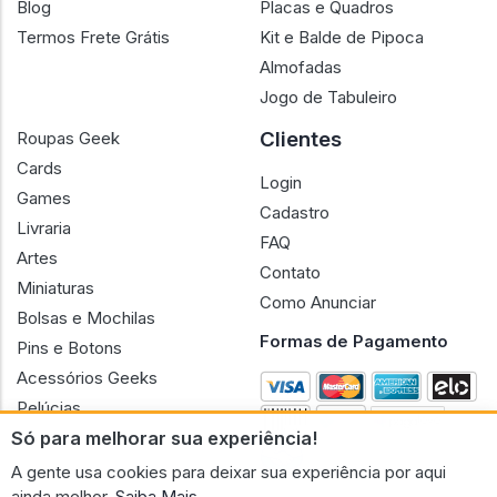
Blog
Placas e Quadros
Termos Frete Grátis
Kit e Balde de Pipoca
Almofadas
Jogo de Tabuleiro
Clientes
Roupas Geek
Cards
Login
Games
Cadastro
Livraria
FAQ
Artes
Contato
Miniaturas
Como Anunciar
Bolsas e Mochilas
Formas de Pagamento
Pins e Botons
Acessórios Geeks
Pelúcias
Só para melhorar sua experiência!
Bonecas
A gente usa cookies para deixar sua experiência por aqui
ainda melhor.
Saiba Mais.