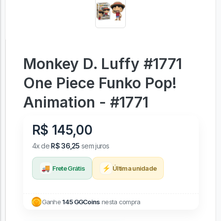
Monkey D. Luffy #1771
One Piece Funko Pop!
Animation - #1771
R$ 145,00
4x de
R$ 36,25
sem juros
🚚
⚡
Frete Grátis
Última unidade
Ganhe
145 GGCoins
nesta compra