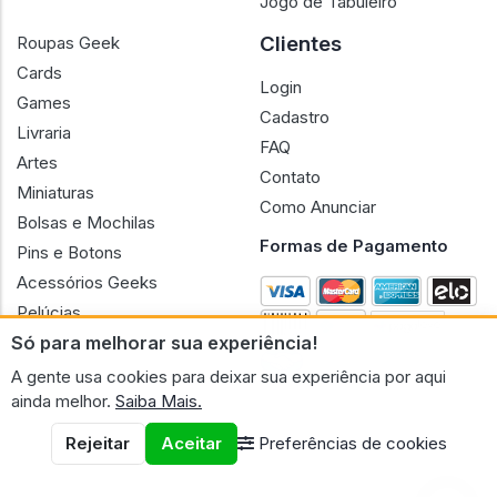
Jogo de Tabuleiro
Clientes
Roupas Geek
Cards
Login
Games
Cadastro
Livraria
FAQ
Artes
Contato
Miniaturas
Como Anunciar
Bolsas e Mochilas
Formas de Pagamento
Pins e Botons
Acessórios Geeks
Pelúcias
Só para melhorar sua experiência!
Bonecas
A gente usa cookies para deixar sua experiência por aqui
ainda melhor.
Saiba Mais.
Rejeitar
Aceitar
Preferências de cookies
CNPJ n.º 30.220.458/0001-17 - GERAL GEEK PORTAL ELETRONICO
LTDA.